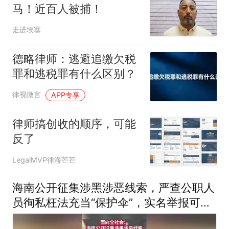
马！近百人被捕！
走进埃塞
德略律师：逃避追缴欠税
罪和逃税罪有什么区别？
律视微言
APP专享
律师搞创收的顺序，可能
反了
LegalMVP律海芒芒
海南公开征集涉黑涉恶线索，严查公职人
员徇私枉法充当“保护伞”，实名举报可申
领奖励