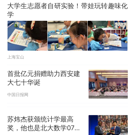
大学生志愿者自研实验！带娃玩转趣味化
学
上海宝山
首批亿元捐赠助力西安建
大七十华诞
中国日报网
苏炜杰获颁统计学最高
奖，他也是北大数学07级