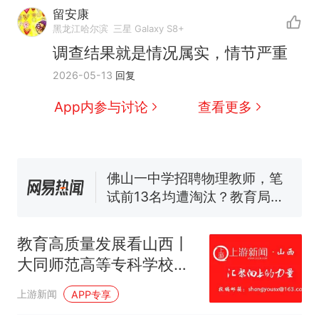
留安康
那个在床头放菜刀的女孩，
热
黑龙江哈尔滨
三星 Galaxy S8+
因老师一句“跟我回家”改写了
调查结果就是情况属实，情节严重
人生
搬家报价570元，搬到楼下
新
2026-05-13
回复
交5060元才肯搬上楼！女子傻
眼了……
费大厨“全国小炒肉大王”称
App内参与讨论
查看更多
号，仅凭视频评出？中国烹饪
协会回应
台风"白海豚"中心附近最大风
力已达15级 最新研判
佛山一中学招聘物理教师，笔
试前13名均遭淘汰？教育局：
已叫停招聘，成立调查组全面
笔试第一被第二名传话劝弃考
核查
官方通报
教育高质量发展看山西丨
那个在床头放菜刀的女孩，
热
大同师范高等专科学校教
因老师一句“跟我回家”改写了
师参加“2026年高等学校
人生
上游新闻
APP专享
创新创业教育名师大讲堂”