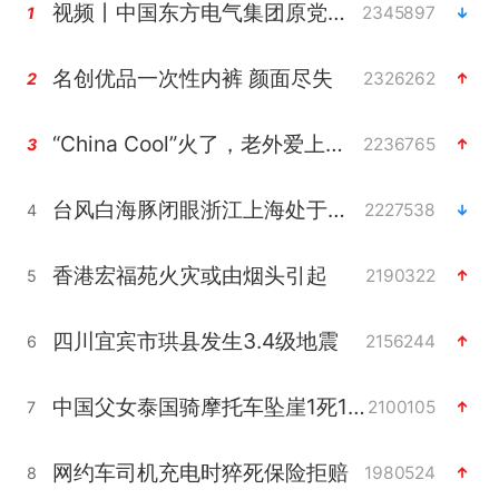
视频丨中国东方电气集团原党组副书记、董事宋致远被查
2345897
1
名创优品一次性内裤 颜面尽失
2326262
2
“China Cool”火了，老外爱上中国避暑游
2236765
3
台风白海豚闭眼浙江上海处于危险半圆
2227538
4
香港宏福苑火灾或由烟头引起
2190322
5
四川宜宾市珙县发生3.4级地震
2156244
6
中国父女泰国骑摩托车坠崖1死1伤
2100105
7
网约车司机充电时猝死保险拒赔
1980524
8