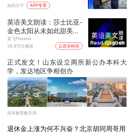
校友
知识分子
APP专享
英语美文朗读：莎士比亚-
金色太阳从未如此甜美吻
过
孟飞Phoenix
00:00
26.9万次播放
云音乐特供
正式发文！山东设立两所新公办本科大
学，发达地区争相创办
高等教育数字局
退休金上涨为何不兴奋？北京胡同周哥用