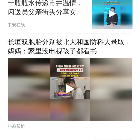
一瓶瓶水传递市井温情，
闪送员父亲街头分享女儿
考入北大的喜悦，多方善
中安在线
意汇聚，为奋斗者送上温
暖回馈（陈昌盛 陈邦银
长垣双胞胎分别被北大和国防科大录取，
实习生陈锦希）投稿邮
妈妈：家里没电视孩子都看书
箱：3882124142
小莉帮忙