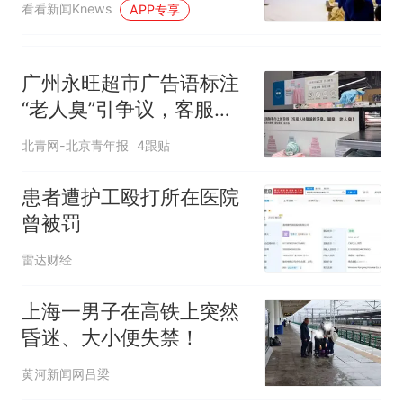
看看新闻Knews
APP专享
广州永旺超市广告语标注
“老人臭”引争议，客服回
应
北青网-北京青年报
4跟贴
患者遭护工殴打所在医院
曾被罚
雷达财经
上海一男子在高铁上突然
昏迷、大小便失禁！
黄河新闻网吕梁