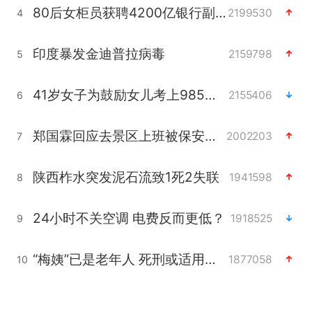
80后女柜员获聘4200亿银行副行长
2199530
4
印度暴发金迪普拉病毒
2159798
5
41岁女子为鼓励女儿考上985研究生
2155406
6
郑国霖回应去景区上班被保安拦下
2002203
7
陕西柞水突发泥石流致1死2失联
1941598
8
24小时不关空调 电费反而更低？
1918525
9
“梅姨”已是老年人 死刑或适用受限
1877058
10