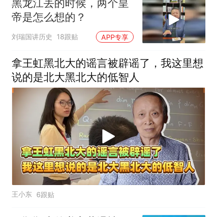
黑龙江丢的时候，两个皇
帝是怎么想的？
刘瑞国讲历史
18跟贴
APP专享
拿王虹黑北大的谣言被辟谣了，我这里想
说的是北大黑北大的低智人
王小东
6跟贴