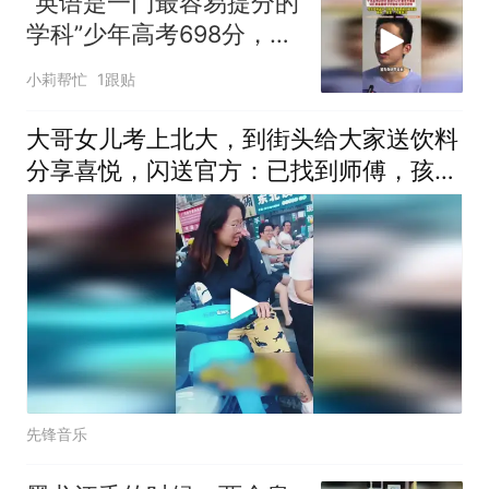
“英语是一门最容易提分的
学科”少年高考698分，英
语144分，被北大录取
小莉帮忙
1跟贴
大哥女儿考上北大，到街头给大家送饮料
分享喜悦，闪送官方：已找到师傅，孩子
学费，必须管！
先锋音乐