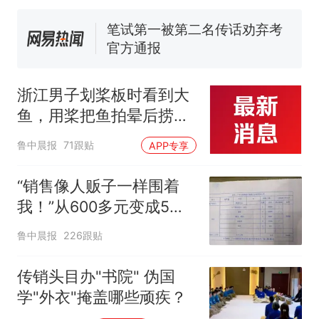
官方通报
惊艳！字都飘起来了 博主在田
间创作“悬浮字” 网友：真·裸眼
3D！
“不想干了特提出辞职”，疑
热
似南京大学数院院长辞职信流
浙江男子划桨板时看到大
传，院方回应：喻良教授已卸
鱼，用桨把鱼拍晕后捞
任院长一职，不清楚辞职信来
起；当事人：鱼重7斤6
源；曾用手绘图做头像
鲁中晨报
71跟贴
APP专享
两，做成红烧辣子鱼块，
味道很好
“销售像人贩子一样围着
我！”从600多元变成5万
元，57岁保洁阿姨做医美
鲁中晨报
226跟贴
后眼睛肿到流泪、视物模
糊
传销头目办"书院" 伪国
学"外衣"掩盖哪些顽疾？