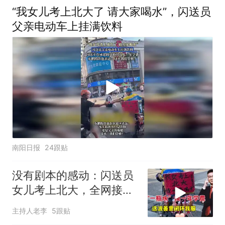
“我女儿考上北大了 请大家喝水”，闪送员
父亲电动车上挂满饮料
南阳日报
24跟贴
没有剧本的感动：闪送员
女儿考上北大，全网接力
祝福
主持人老李
5跟贴