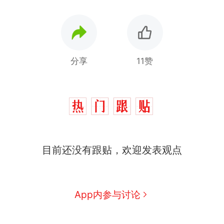
分享
11赞
“不想干了特提出辞职”，疑
热
似南京大学数院院长辞职信流
传，院方回应：喻良教授已卸
费大厨“全国小炒肉大王”称
新
任院长一职，不清楚辞职信来
目前还没有跟贴，欢迎发表观点
号，仅凭视频评出？中国烹饪
源；曾用手绘图做头像
协会回应
男子上山采菌偶然发现鸡枞菌
窝，原地守1天等它长大：挖了
140多朵
美国渔民钓获鲨鱼徒手将其拽
App内参与讨论
回大海 目击者直呼震惊 （视频
来源：参考消息）
笔试第一被第二名传话劝弃考