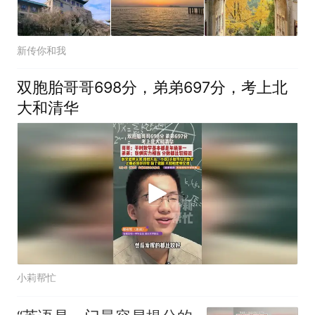
新传你和我
双胞胎哥哥698分，弟弟697分，考上北
大和清华
小莉帮忙