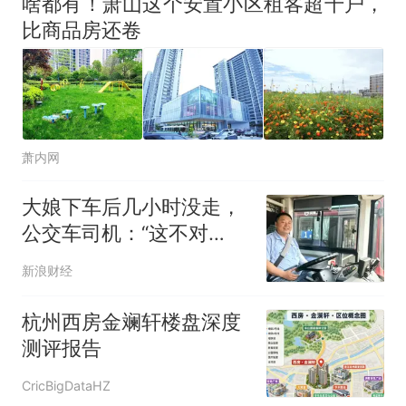
啥都有！萧山这个安置小区租客超千户，
比商品房还卷
萧内网
大娘下车后几小时没走，
公交车司机：“这不对
劲！”
新浪财经
杭州西房金斓轩楼盘深度
测评报告
CricBigDataHZ