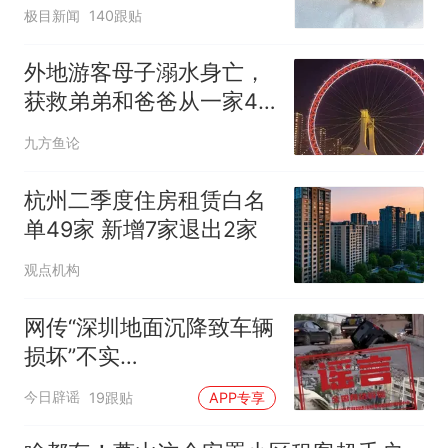
极目新闻
140跟贴
外地游客母子溺水身亡，
获救弟弟和爸爸从一家4
口变2人
九方鱼论
杭州二季度住房租赁白名
单49家 新增7家退出2家
观点机构
网传“深圳地面沉降致车辆
损坏”不实
（2026·08·06）
今日辟谣
19跟贴
APP专享