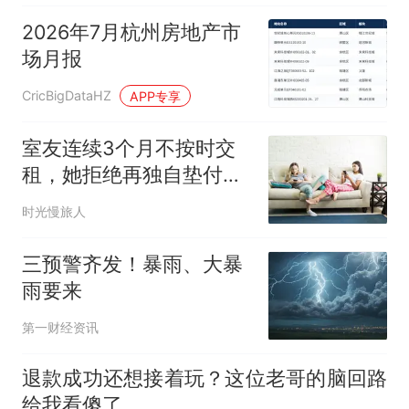
2026年7月杭州房地产市
场月报
CricBigDataHZ
APP专享
室友连续3个月不按时交
租，她拒绝再独自垫付：
我受够了当她的备用银行
时光慢旅人
三预警齐发！暴雨、大暴
雨要来
第一财经资讯
退款成功还想接着玩？这位老哥的脑回路
给我看傻了