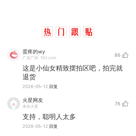
蛋疼的wy
86
广东广州
163.com
这是小仙女精致摆拍区吧，拍完就
退货
2026-05-12
回复
制裁瓜子饺子，美国怕什
热
火星网友
76
么？
来自火星
费大厨“全国小炒肉大王”称
新
支持，聪明人太多
号，仅凭视频评出？中国烹饪
2026-05-12
回复
协会回应
男子上山采菌偶然发现鸡枞菌