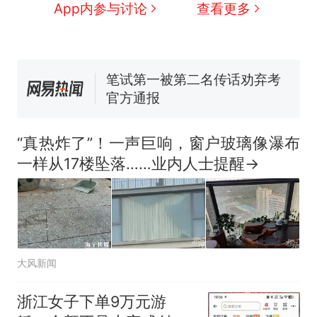
窝，原地守1天等它长大：挖了
App内参与讨论
查看更多
140多朵
美国渔民钓获鲨鱼徒手将其拽
回大海 目击者直呼震惊 （视频
来源：参考消息）
笔试第一被第二名传话劝弃考
官方通报
多地要求领导干部带头休假
制裁瓜子饺子，美国怕什
热
“真热炸了”！一声巨响，窗户玻璃像瀑布
么？
一样从17楼坠落……业内人士提醒→
大风新闻
浙江女子下单9万元游