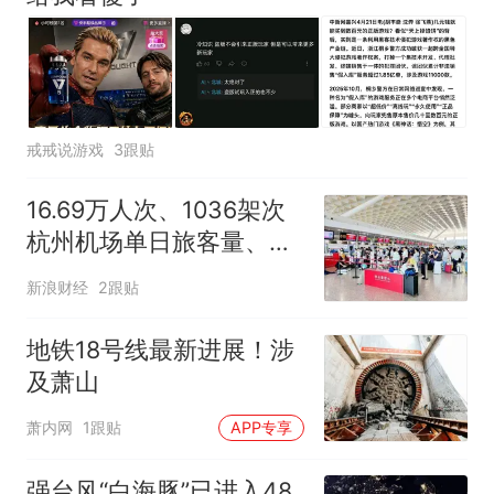
戒戒说游戏
3跟贴
16.69万人次、1036架次
杭州机场单日旅客量、航
班量双双破纪录
新浪财经
2跟贴
地铁18号线最新进展！涉
及萧山
萧内网
1跟贴
APP专享
强台风“白海豚”已进入48