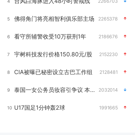
台风白海豚进入48小时警戒线
2266703
4
佛得角门将亮相智利俱乐部主场
2265378
5
看守所辅警收受10万获刑1年
2186676
6
宇树科技发行价格150.80元/股
2152230
7
CIA被曝已秘密设立古巴工作组
2128481
8
泰国一女公务员妆容引争议 本人回应
2032014
9
U17国足1分钟轰2球
1991665
10