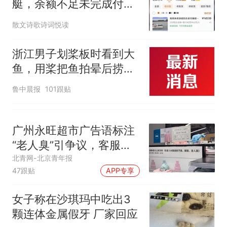
艇，余额不足未完成付
款，不料支付账号被限制
散文诗歌诗词悦读
使用，本人坦言：再也不
手欠了
浙江男子划桨板时看到大
鱼，用桨把鱼拍晕后捞
起；当事人：鱼重7斤6
鲁中晨报
101跟贴
两，做成红烧辣子鱼块，
味道很好
广州永旺超市广告语标注
“老人臭”引争议，客服回
应
北青网-北京青年报
47跟贴
APP专享
女子称在沙琪玛中吃出3
颗连体金属假牙 厂家回应