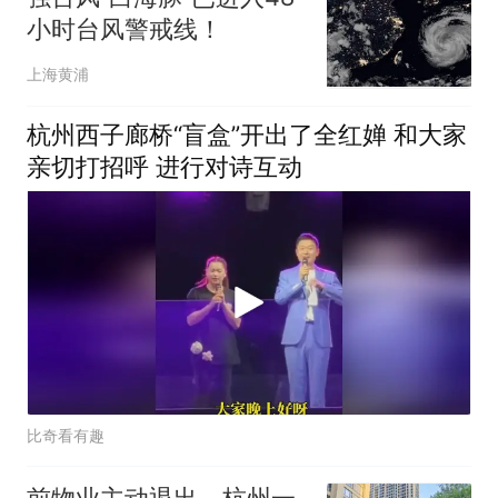
小时台风警戒线！
上海黄浦
杭州西子廊桥“盲盒”开出了全红婵 和大家
亲切打招呼 进行对诗互动
比奇看有趣
前物业主动退出，杭州一