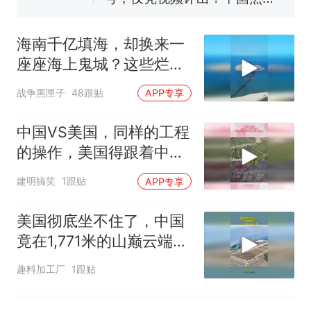
源；曾用手绘图做头像
协会回应
男子上山采菌偶然发现鸡枞菌
窝，原地守1天等它长大：挖了
海南千亿填海，却换来一
140多朵
美国渔民钓获鲨鱼徒手将其拽
座座海上鬼城？这些烂摊
回大海 目击者直呼震惊 （视频
子未来该何去何从
来源：参考消息）
笔试第一被第二名传话劝弃考
战争黑匣子
48跟贴
APP专享
官方通报
惊艳！字都飘起来了 博主在田
中国VS美国，同样的工程
间创作“悬浮字” 网友：真·裸眼
的操作，美国得跟着中国
3D！
“不想干了特提出辞职”，疑
热
的屁股后面追
建明搞笑
1跟贴
APP专享
似南京大学数院院长辞职信流
传，院方回应：喻良教授已卸
美国彻底坐不住了，中国
任院长一职，不清楚辞职信来
源；曾用手绘图做头像
竟在1,771米的山巅云端，
架起超级机场
趣料加工厂
1跟贴