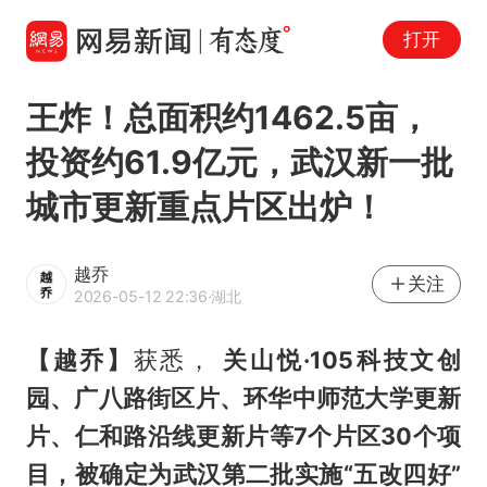
打开
王炸！总面积约1462.5亩，
投资约61.9亿元，武汉新一批
城市更新重点片区出炉！
越乔
关注
2026-05-12 22:36
·湖北
【越乔】
获悉，
关山悦·105科技文创
园、广八路街区片、环华中师范大学更新
片、仁和路沿线更新片等7个片区30个项
目
，被确定为武汉第二批实施“五改四好”