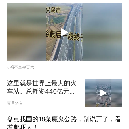
小Q不是导盲犬
这里就是世界上最大的火
车站。总耗资440亿元建
成
壹号塔台
盘点我国的18条魔鬼公路，别说开了，看
着都吓人！