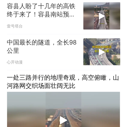
容县人盼了十几年的高铁
终于来了！容县南站预计
年底通车
壹号塔台
中国最长的隧道，全长98
公里
心开动漫
一处三路并行的地理奇观，高空俯瞰，山
河路网交织场面壮阔无比