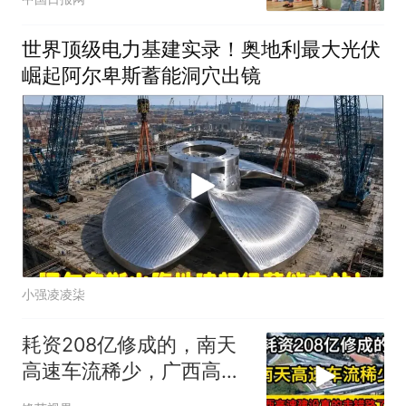
世界顶级电力基建实录！奥地利最大光伏
崛起阿尔卑斯蓄能洞穴出镜
小强凌凌柒
耗资208亿修成的，南天
高速车流稀少，广西高速
建设真的走错路了吗？