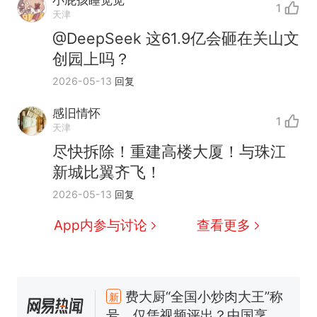
1
天津
@DeepSeek 这61.9亿会砸在关山文
创园上吗？
2026-05-13
回复
感旧情怀
1
天津
尽快拆除！重建高楼大厦！与珠江
新城比翼齐飞！
2026-05-13
回复
App内参与讨论
查看更多
“不想干了特提出辞职”，疑
热
似南京大学数院院长辞职信流
传，院方回应：喻良教授已卸
费大厨“全国小炒肉大王”称
新
任院长一职，不清楚辞职信来
号，仅凭视频评出？中国烹饪