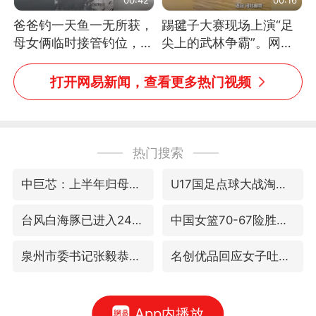
爸爸钓一天鱼一无所获，
踢毽子大赛现场上演“足
母女俩临时接管钓位，用
尖上的武林争霸”。网
玩具鱼竿钓上大鱼
友：这哪是踢毽子，分明
是武侠片现场！#睡个好
打开网易新闻，查看更多热门视频
觉
热门搜索
中巨芯：上半年归母净利润1405.77万元
U17国足点球大战淘汰河床晋级决赛
台风白海豚已进入24小时警戒线
中国女篮70-67险胜尼日利亚女篮
泉州市委书记张毅恭被查
名创优品回应女子吐槽内裤质量差
App内播放