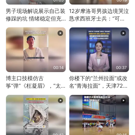
男子现场解说展示自己装
12岁摩洛哥男孩边境哭泣
修踩的坑 情绪稳定但充
恳求西班牙士兵：“可不
满无奈 每处都有精心设
可以不要把我遣返回国”
计 但每处都有瑕疵 网
友：一开始我没笑 但看
到洗手盆我没绷住
00:14
00:37
博主口技模仿古
你楼下的“兰州拉面”或改
筝“弹”《枉凝眉》，“太
名“青海拉面”，天津72家
像了～你是吃古筝长大的
面馆已集体更换招牌
吗？”“或将成为首位考级
不带古筝的选手。”（来
源：新华每日电讯）
00:42
00:16