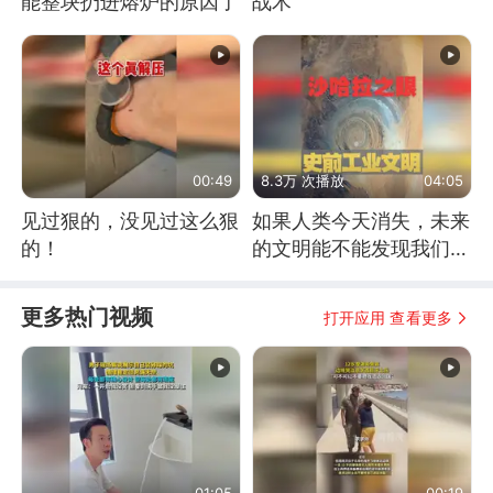
能整块扔进熔炉的原因了
战术
00:49
8.3万 次播放
04:05
见过狠的，没见过这么狠
如果人类今天消失，未来
的！
的文明能不能发现我们存
在过？
更多热门视频
打开应用 查看更多
01:05
00:19