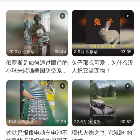
20.0万 次播放
00:44
8.9万 次播放
03:35
俄罗斯是如何通过眼前的
兔子那么可爱，为什么没
小球来欺骗美国防空系统
人把它当宠物？
的
19.8万 次播放
01:29
22.6万 次播放
00:52
这就是报废电动车电池不
现代火炮之“打完就跑”的