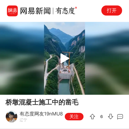
打开
Play
00:00
00:28
En
桥墩混凝士施工中的凿毛
fu
有态度网友19nMU8
关注
6
辽宁