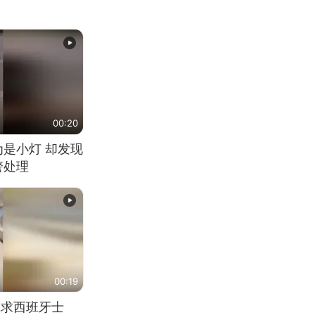
00:20
为是小灯 却发现
警处理
00:19
恳求西班牙士