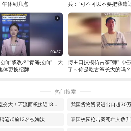
：午休到几点
兵：“可不可以不要把我遣返
00:37
拉面”或改名“青海拉面”，天
博主口技模仿古筝“弹”《枉
集体更换招牌
了～你是吃古筝长大的吗？
位考级不带古筝的选手。”
日电讯）
热门搜索
台风“白海豚”体型变大！环流面积接近13个浙江那么大
我国货物贸易进出口超30
聘笔试前13名被淘汰
泰国校园枪击案死亡人数升