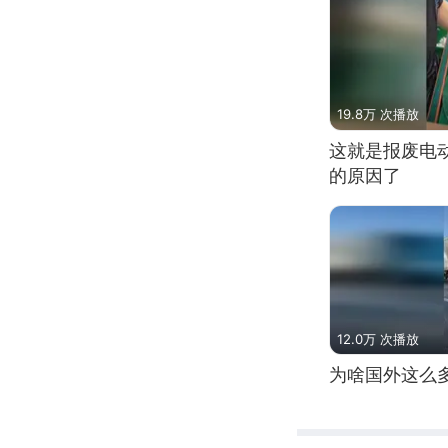
19.8万 次播放
这就是报废电
的原因了
12.0万 次播放
为啥国外这么