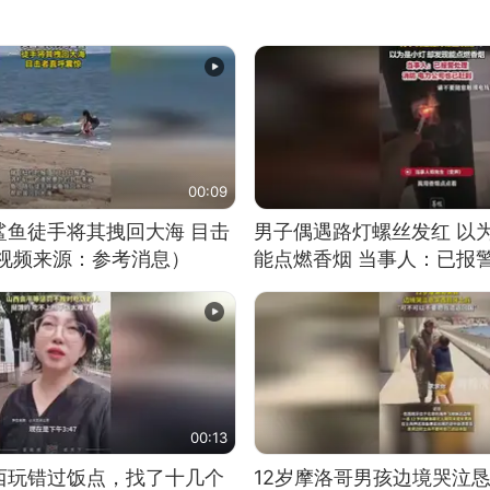
00:09
鲨鱼徒手将其拽回大海 目击
男子偶遇路灯螺丝发红 以
（视频来源：参考消息）
能点燃香烟 当事人：已报
00:13
西玩错过饭点，找了十几个
12岁摩洛哥男孩边境哭泣