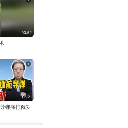
00:52
术
06:21
导弹痛打俄罗