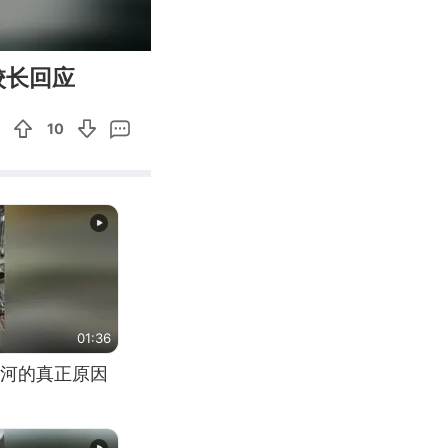
00:18
Enter
校长回应
fullscreen
10
01:36
河的真正原因