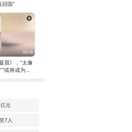
回国”
00:14
凝眉》，“太像
”“或将成为首
（来源：新华每
万亿元
至7人