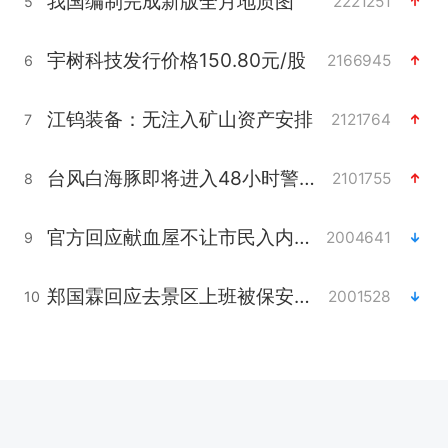
我国编制完成新版全月地质图
2221251
5
宇树科技发行价格150.80元/股
2166945
6
江钨装备：无注入矿山资产安排
2121764
7
台风白海豚即将进入48小时警戒线
2101755
8
官方回应献血屋不让市民入内躲雨
2004641
9
郑国霖回应去景区上班被保安拦下
2001528
10