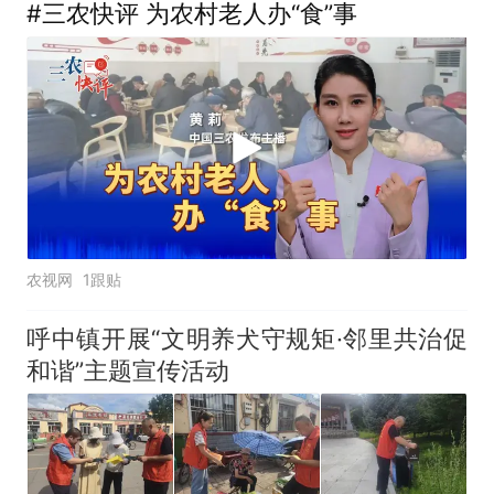
#三农快评 为农村老人办“食”事
农视网
1跟贴
呼中镇开展“文明养犬守规矩·邻里共治促
和谐”主题宣传活动