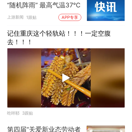
“随机阵雨” 最高气温37℃
上游新闻
1跟贴
APP专享
记住重庆这个轻轨站！！！一定空腹
去！！！
吃咩耶
3跟贴
第四届“关爱新业态劳动者