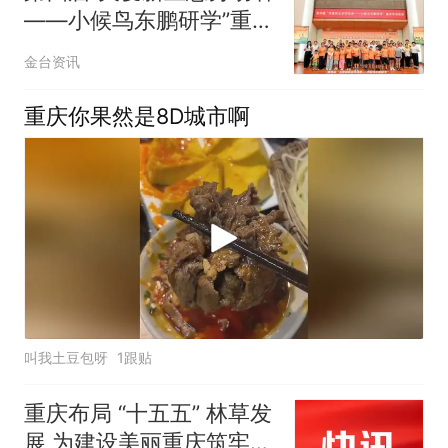
——小候鸟东鹏研学”重庆
专场活动开营
金台资讯
重庆你果然是8D城市啊
叫我土豆包呀
1跟贴
重庆布局 “十五五” 林草发
展 为建设美丽重庆筑牢生