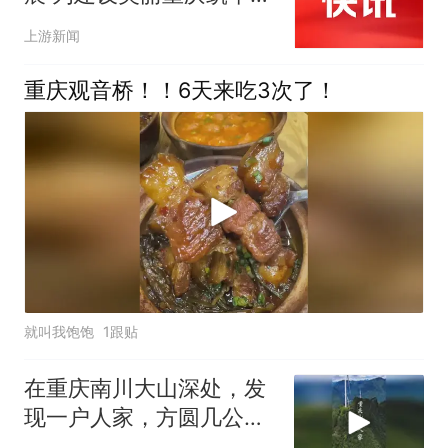
态根基
上游新闻
重庆观音桥！！6天来吃3次了！
就叫我饱饱
1跟贴
在重庆南川大山深处，发
现一户人家，方圆几公里
就他一户，村长是他