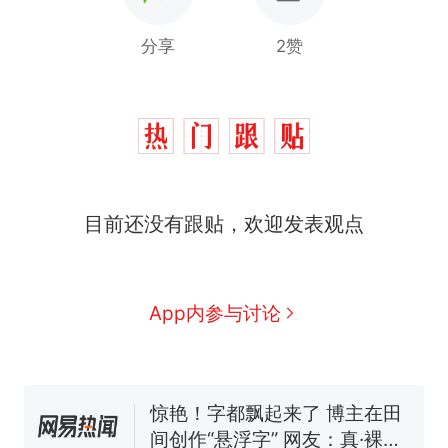
分享
2赞
制裁瓜子饺子，美国怕什
热
么？
费大厨“全国小炒肉大王”称
新
号，仅凭视频评出？中国烹饪
协会回应
男子上山采菌偶然发现鸡枞菌
目前还没有跟贴，欢迎发表观点
窝，原地守1天等它长大：挖了
140多朵
美国渔民钓获鲨鱼徒手将其拽
回大海 目击者直呼震惊 （视频
来源：参考消息）
笔试第一被第二名传话劝弃考
App内参与讨论
官方通报
惊艳！字都飘起来了 博主在田
间创作“悬浮字” 网友：真·裸眼
3D！
制裁瓜子饺子，美国怕什
热
么？