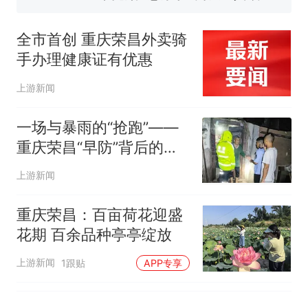
全市首创 重庆荣昌外卖骑
手办理健康证有优惠
上游新闻
一场与暴雨的“抢跑”——
重庆荣昌“早防”背后的速
度与温情
上游新闻
重庆荣昌：百亩荷花迎盛
花期 百余品种亭亭绽放
上游新闻
1跟贴
APP专享