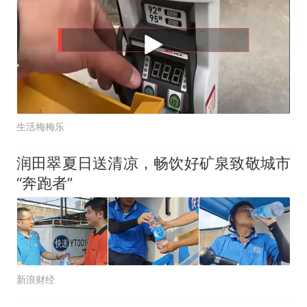
生活梅梅乐
润田翠夏日送清凉，畅饮好矿泉致敬城市
“奔跑者”
新浪财经