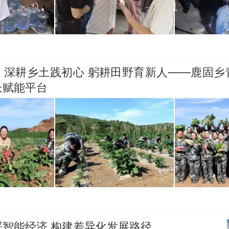
】深耕乡土践初心 躬耕田野育新人——鹿固乡
长赋能平台
署智能经济 构建差异化发展路径