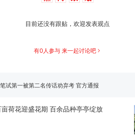
制裁瓜子饺子，美国怕什么？
热
那个在床头放菜刀的女孩，因老师一句“跟我回家”
新
目前还没有跟贴，欢迎发表观点
费大厨“全国小炒肉大王”称号，仅凭视频评出？中国
男子上山采菌偶然发现鸡枞菌窝，原地守1天等它长大：
有0人参与 来一起讨论吧
朵
美国渔民钓获鲨鱼徒手将其拽回大海 目击者直呼震惊
参考消息）
笔试第一被第二名传话劝弃考 官方通报
制裁瓜子饺子，美国怕什么？
热
百亩荷花迎盛花期 百余品种亭亭绽放