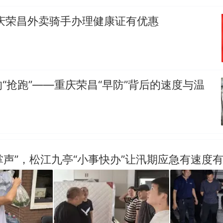
重庆荣昌外卖骑手办理健康证有优惠
“抢跑”——重庆荣昌“早防”背后的速度与温
“掌声”，松江九亭“小事快办”让汛期应急有速度