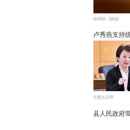
吃咩耶
3跟贴
卢秀燕支持
可爱大王呼
县人民政府