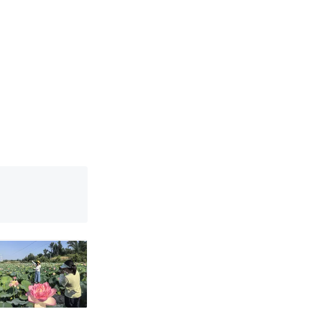
改写了人生
烹饪协会回应
挖了140多
 （视频来源：