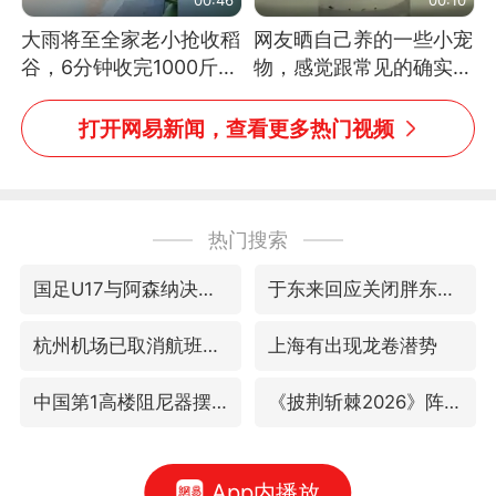
大雨将至全家老小抢收稻
网友晒自己养的一些小宠
谷，6分钟收完1000斤，
物，感觉跟常见的确实有
没有一个人掉链子
些不一样
打开网易新闻，查看更多热门视频
热门搜索
国足U17与阿森纳决赛取消 并列冠军
于东来回应关闭胖东来生活广场店
杭州机场已取消航班388架次
上海有出现龙卷潜势
中国第1高楼阻尼器摆动明显
《披荆斩棘2026》阵容官宣
App内播放