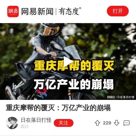
打开
Play
00:00
01:09
En
重庆摩帮的覆灭：万亿产业的崩塌
fu
日在落日打怪
关注
229
四川