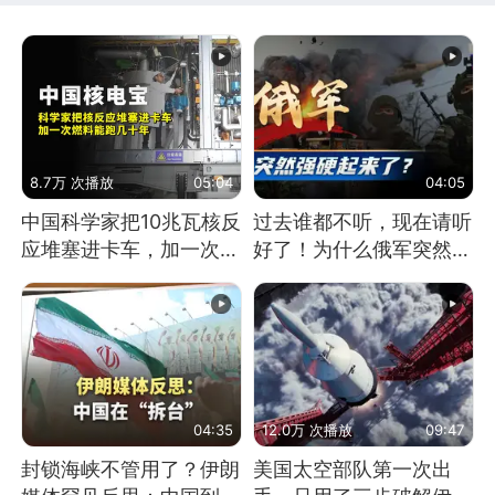
8.7万 次播放
05:04
04:05
中国科学家把10兆瓦核反
过去谁都不听，现在请听
应堆塞进卡车，加一次燃
好了！为什么俄军突然强
料能跑几十年
硬起来了？
04:35
12.0万 次播放
09:47
封锁海峡不管用了？伊朗
美国太空部队第一次出