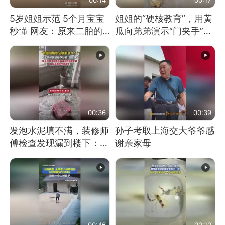
5岁姐姐示范 5个月宝宝
姐姐的“硬核教育”，用黄
秒懂 网友：原来二胎的
瓜向弟弟演示“门夹手”，
快乐长这样
网友：果然言传不如身
教！
00:36
00:39
发泡水泥填不满，装修师
孙子考取上海交大爷爷感
傅检查发现漏到楼下：出
谢亲家母
风口未延伸到外墙
00:46
00:10