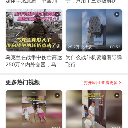
媒体罕见反思：中国到底
手，只用了三步破解伊朗
是不是在"拆台"
防空
08:09
25.2万 次播放
00:52
乌克兰在战争中伤亡高达
为什么战斗机要追着导弹
250万？内外交困，乌克
飞行
兰这下真没人了！
更多热门视频
打开应用 查看更多
00:14
00:17