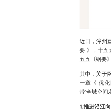
近日，漳州
要 》，十
五五《纲要》
其中，关于
一章《 优
带‛全域空间
1.推进沿江