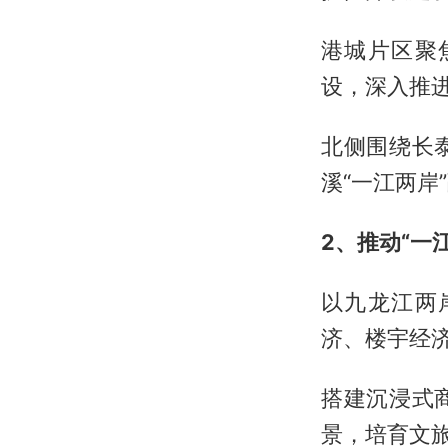
港城片区聚
设，深入推
北侧围绕长
溪“一江两岸
2、推动“一
以九龙江两
济、楼宇经
搭建沉浸式
景，培育文