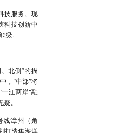
科技服务、现
峡科技创新中
能级。
、北侧”的描
，“中部”将
“一江两岸”融
无疑。
 号线漳州（角
策划打造集海洋