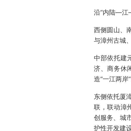
沿“内陆—江
西侧圆山、南
与漳州古城
中部依托建
济、商务休
造“一江两岸
东侧依托厦漳
联，联动漳
创服务、城
护性开发建