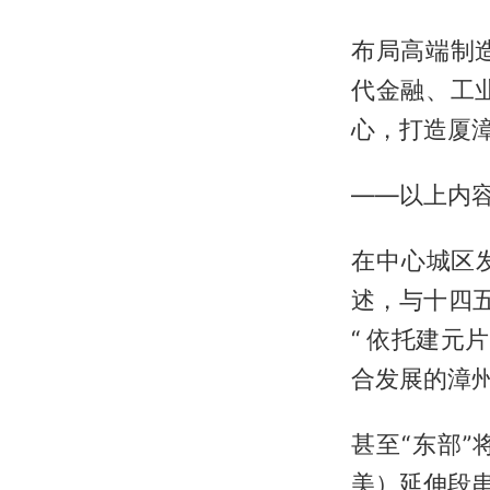
布局高端制
代金融、工
心，打造厦
——以上内
在中心城区
述，与十四
“ 依托建元
合发展的漳州
甚至“东部”
美）延伸段串