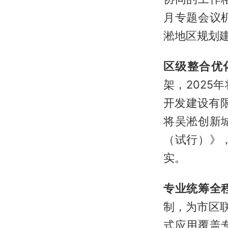
月专题会议
淞地区规划
区级整合优
架，202
开发建设有限
将吴淞创新
（试行）》
实。
专业统筹全
制，为市区
式应用覆盖