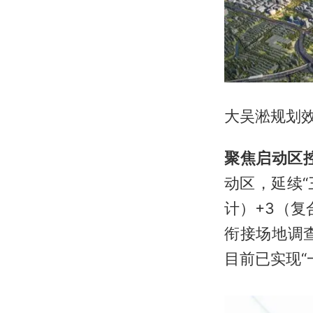
大吴淞规划
聚焦启动区
动区，延续“
计）+3（
衔接场地调
目前已实现“