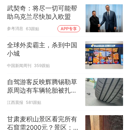
武契奇：将尽一切可能帮
助乌克兰尽快加入欧盟
参考消息
63跟贴
APP专享
全球外卖霸主，杀到中国
小城
中国新闻周刊
359跟贴
自驾游客反映辉腾锡勒草
原周边有车辆轮胎被扎，
修理店铺换胎价格高达千
江西晨报
581跟贴
元，官方发布情况通报
甘肃麦积山景区看完所有
石窟需2000元？景区：部