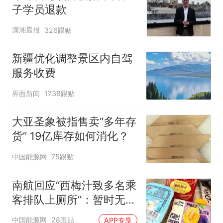
子学员退款
潇湘晨报
326跟贴
新疆优化调整景区内自驾
服务收费
界面新闻
1738跟贴
大亚圣象被指售卖“多年存
货” 19亿库存如何消化？
中国能源网
75跟贴
南航回应“西梅汁致多名乘
客排队上厕所”：暂时无法
核查是否发放西梅汁
中国能源网
28跟贴
APP专享