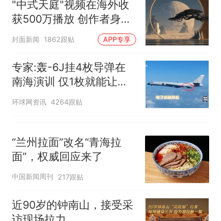
"中式天庭"视频在海外收
获500万播放 创作者身份
披露
封面新闻
1862跟贴
APP专享
专家:轰-6J挂4枚导弹在
南海演训 仅1枚就能让航
母瘫痪
环球网资讯
4264跟贴
“兰州拉面”改名“青海拉
面”，权威回应来了
中国新闻周刊
217跟贴
近90岁的钟南山，接受采
访现场拉力