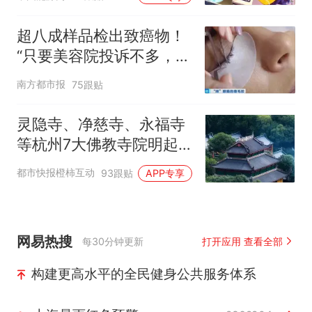
超八成样品检出致癌物！
“只要美容院投诉不多，店
家就不会更换产品”
南方都市报
75跟贴
灵隐寺、净慈寺、永福寺
等杭州7大佛教寺院明起
临时关闭，别跑空了
都市快报橙柿互动
93跟贴
APP专享
网易热搜
每30分钟更新
打开应用 查看全部
构建更高水平的全民健身公共服务体系