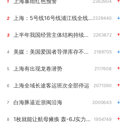
上海暴雨红色预警
2362904
1
上海：5号线16号线浦江线全线停运
2329440
2
上半年我国经营主体结构持续优化
2263872
3
美媒：美国爱国者导弹库存不足1700枚
2189705
4
上海有出现龙卷潜势
2117608
5
上海全域长途客运班次全部停运
2071390
6
白海豚逼近浙闽沿海
2000643
7
1枚就能让航母瘫痪 轰-6J实力有多强
1954749
8