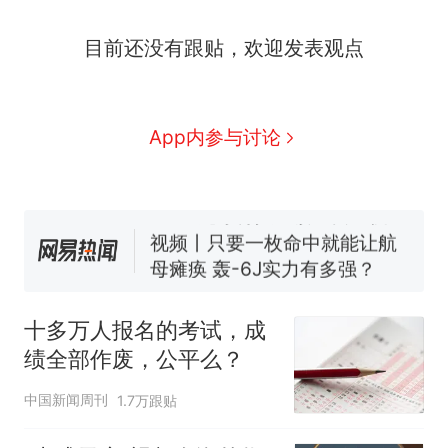
目前还没有跟贴，欢迎发表观点
十多万人报名的考试，成绩
热
全部作废，公平么？
全球唯一没有法定首都的国
新
App内参与讨论
家，刚改国名，总统就邀请中
国大使骑行绕了几乎整个国境
搬家报价570元，搬到楼下交
线一圈，还曾两次到中国寻根
5060元才肯搬上楼！女子傻眼
了……
视频丨只要一枚命中就能让航
母瘫痪 轰-6J实力有多强？
空调24小时开着反而更省电？
电力部门回应
十多万人报名的考试，成
佛山一中学招聘物理教师，笔
绩全部作废，公平么？
试前13名均遭淘汰？教育局：
已叫停招聘，成立调查组全面
十多万人报名的考试，成绩
热
中国新闻周刊
1.7万跟贴
核查
全部作废，公平么？