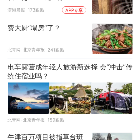
分石窟受特别保护，游客
潇湘晨报
173跟贴
APP专享
可按需买
费大厨“塌房”了？
北青网-北京青年报
241跟贴
电车露营成年轻人旅游新选择 会“冲击”传
统住宿业吗？
北青网-北京青年报
159跟贴
牛津百万项目被指草台班