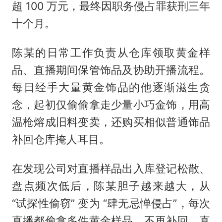
超 100 万元，最终因职务侵占罪获刑三年
十个月。
陈某的日常工作负责从仓库领取黄金样
品、直播期间保管饰品及协助开播流程。
每日经手大量黄金饰品的他逐渐滋生贪
念，起初仅偷偷拿走少量小巧金饰，用高
温枪熔成旧料变卖，还购买相似普通饰品
补回仓库掩人耳目。
在发现公司对直播样品出入库登记松散、
盘点频次低后，陈某胆子越来越大，从
“试探性偷窃” 变为 “肆无忌惮侵占”，每次
直播都偷拿多件黄金样品，不再补回。直