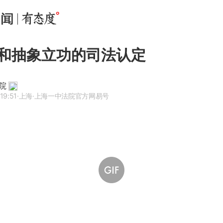
和抽象立功的司法认定
院
19:51
·上海
·上海一中法院官方网易号