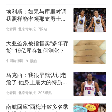
埃利斯：如果与库里对调
我照样能率领那支勇士取
得现在的成就
北青网-北京青年报
7跟贴
大亚圣象被指售卖“多年存
货” 19亿库存如何消化？
中国能源网
81跟贴
马克西：我很早就认识老
詹了 他身上最大的特质就
是谦逊
北青网-北京青年报
205跟贴
南航回应“西梅汁致多名乘