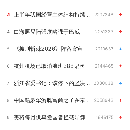
上半年我国经营主体结构持续优化
2297348
3
白海豚登陆强度略强于巴威
2251333
4
《披荆斩棘2026》阵容官宣
2210637
5
杭州机场已取消航班388架次
2144465
6
浙江省委书记：该停下的坚决停下来
2080038
7
中国籍豪华游艇富商之子在泰国被杀
2058943
8
美将每月供乌爱国者拦截导弹
1949175
9