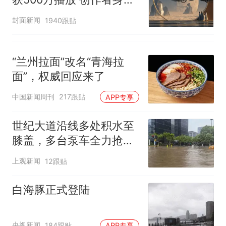
披露
封面新闻
1940跟贴
“兰州拉面”改名“青海拉
面”，权威回应来了
中国新闻周刊
217跟贴
APP专享
世纪大道沿线多处积水至
膝盖，多台泵车全力抢
排，建议市民尽量避免附
上观新闻
12跟贴
近出行
白海豚正式登陆
央视新闻
184跟贴
APP专享