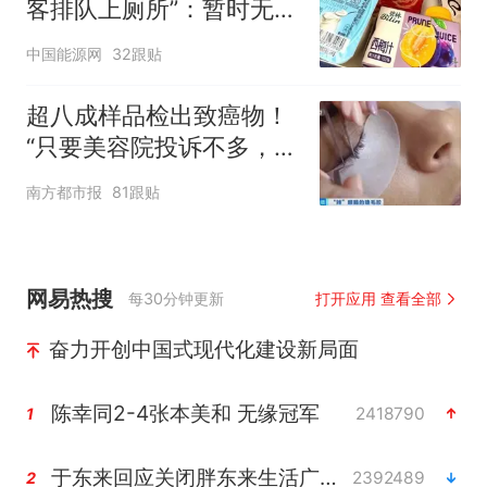
客排队上厕所”：暂时无法
核查是否发放西梅汁
中国能源网
32跟贴
超八成样品检出致癌物！
“只要美容院投诉不多，店
家就不会更换产品”
南方都市报
81跟贴
网易热搜
每30分钟更新
打开应用 查看全部
奋力开创中国式现代化建设新局面
陈幸同2-4张本美和 无缘冠军
2418790
1
于东来回应关闭胖东来生活广场店
2392489
2