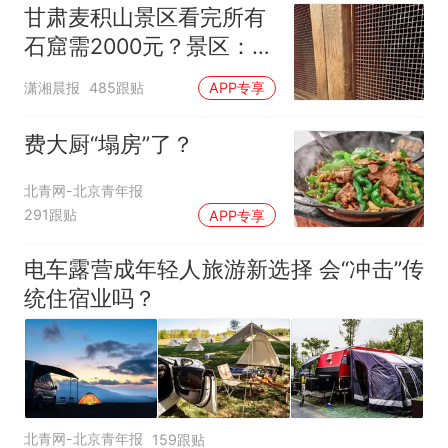
甘肃麦积山景区看完所有
石窟需2000元？景区：部
分石窟受特别保护，游客
潇湘晨报
485跟贴
APP专享
可按需买
费大厨“塌房”了？
北青网-北京青年报
291跟贴
APP专享
电车露营成年轻人旅游新选择 会“冲击”传
统住宿业吗？
北青网-北京青年报
159跟贴