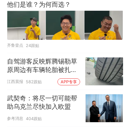
他们是谁？为何而选？
齐鲁壹点
24跟贴
自驾游客反映辉腾锡勒草
原周边有车辆轮胎被扎，
修理店铺换胎价格高达千
江西晨报
582跟贴
APP专享
元，官方发布情况通报
武契奇：将尽一切可能帮
助乌克兰尽快加入欧盟
参考消息
404跟贴