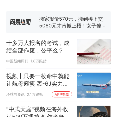
国大使骑行绕了几乎整个国境
搬家报价570元，搬到楼下交
线一圈，还曾两次到中国寻根
5060元才肯搬上楼！女子傻眼
了……
视频丨只要一枚命中就能让航
母瘫痪 轰-6J实力有多强？
空调24小时开着反而更省电？
电力部门回应
十多万人报名的考试，成
台风"白海豚"登陆 中心附近最
绩全部作废，公平么？
大风力14级
十多万人报名的考试，成绩
热
中国新闻周刊
1.8万跟贴
全部作废，公平么？
视频丨只要一枚命中就能
让航母瘫痪 轰-6J实力有
多强？
环球网资讯
2.1万跟贴
APP专享
"中式天庭"视频在海外收
获500万播放 创作者身份