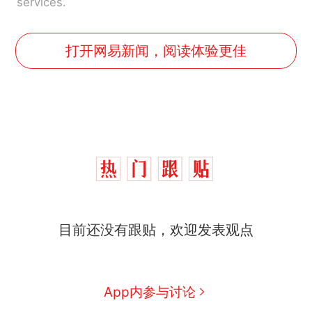
services.
打开网易新闻，阅读体验更佳
目前还没有跟贴，欢迎发表观点
十多万人报名的考试，成绩
热
全部作废，公平么？
全球唯一没有法定首都的国
新
App内参与讨论
家，刚改国名，总统就邀请中