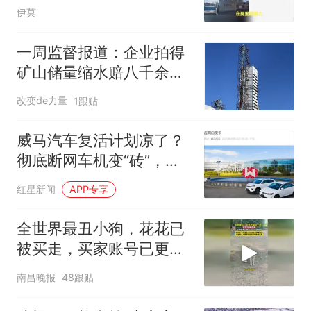
299次后4
伊莫
一周监督报道：企业拍得
矿山储量缩水赔八千余万
七年未付；商人合伙烘干
改变de力量
1跟贴
塔被错拍卖，维权八年法
院再推翻当年判决
威马汽车复活计划凉了？
彻底断网车机变“砖”，白
菜价甩卖资产，未见新车
红星新闻
APP专享
批量交付
全世界最丑小狗，花花已
被买走，买家账号已更新
花花日常视频，其父母出
南昌晚报
48跟贴
现严重应激