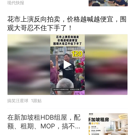
现代快报
花市上演反向拍卖，价格越喊越便宜，围
观大哥忍不住下手了！
搞笑汪星球
1跟贴
在新加坡租HDB组屋，配
额、租期、MOP，搞不清
别急着签合同！