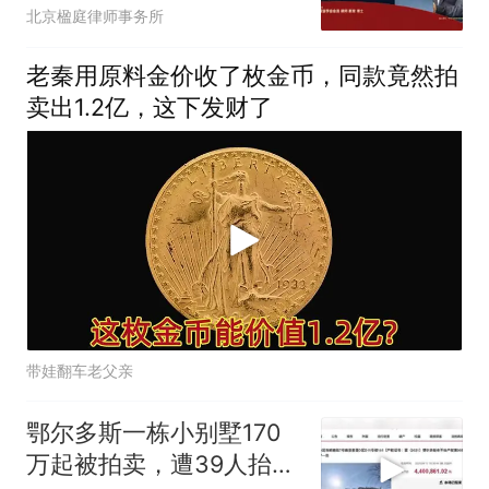
北京楹庭律师事务所
老秦用原料金价收了枚金币，同款竟然拍
卖出1.2亿，这下发财了
带娃翻车老父亲
鄂尔多斯一栋小别墅170
万起被拍卖，遭39人抬价