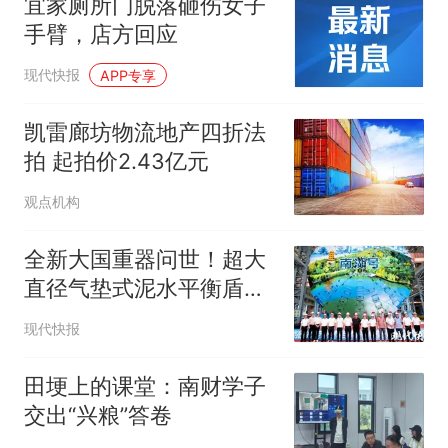
宜家厕所门脱落砸伤女子
手臂，店方回应
现代快报
APP专享
凯雷廊坊物流地产四折法
拍 起拍价2.43亿元
观点机构
全新大国重器问世！超大
直径气垫式泥水平衡盾构
机“南湖号”在苏州下线
现代快报
田埂上的课堂：南财学子
交出“兴粮”答卷