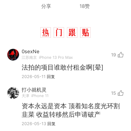
分享
18赞
0sexNe
19
江苏南京
iPhone 13 Pro Max
法拍的项目谁敢付租金啊[晕]
2026-05-11
回复
打小就机灵
15
天津
iPhone 11
那个在床头放菜刀的女孩，
热
资本永远是资本 顶着知名度光环割
因老师一句“跟我回家”改写了
韭菜 收益转移然后申请破产
人生
制裁瓜子饺子，美国怕什
新
2026-05-13
回复
么？