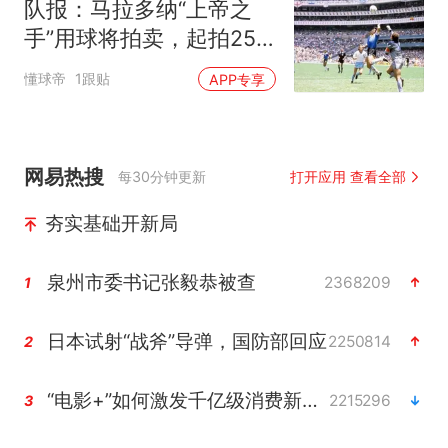
队报：马拉多纳“上帝之
手”用球将拍卖，起拍250
万美元
懂球帝
1跟贴
APP专享
网易热搜
每30分钟更新
打开应用 查看全部
夯实基础开新局
泉州市委书记张毅恭被查
2368209
1
日本试射“战斧”导弹，国防部回应
2250814
2
“电影+”如何激发千亿级消费新活力？
2215296
3