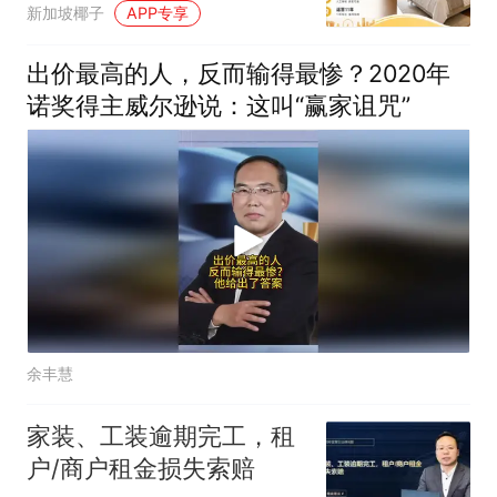
新加坡椰子
APP专享
出价最高的人，反而输得最惨？2020年
诺奖得主威尔逊说：这叫“赢家诅咒”
余丰慧
家装、工装逾期完工，租
户/商户租金损失索赔