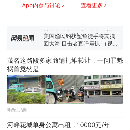
费大厨“全国小炒肉大王”称
App内参与讨论
查看更多
号，仅凭视频评出？中国烹饪
协会回应
男子上山采菌偶然发现鸡枞菌
窝，原地守1天等它长大：挖了
140多朵
美国渔民钓获鲨鱼徒手将其拽
回大海 目击者直呼震惊 （视频
来源：参考消息）
笔试第一被第二名传话劝弃考
官方通报
茂名这路段多家商铺扎堆转让，一问罪魁
那个在床头放菜刀的女孩，
热
祸首竟然是
因老师一句“跟我回家”改写了
人生
粤西生活圈
河畔花城单身公寓出租，10000元/年