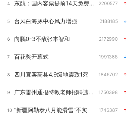
东航：国内客票提前14天免费退改
2200577
4
台风白海豚中心风力增强
2188185
5
向鹏0-3不敌张本智和
2172990
6
百花奖开幕式
1991368
7
四川宜宾高县4.9级地震致1死
1846702
8
广东雷州通报特教老师招聘违规事件
1750398
9
“新疆阿勒泰八月能滑雪”不实
1746387
10