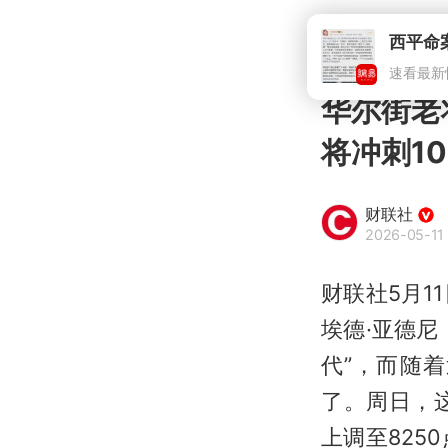
华尔街老将
将冲刺10
财联社
2026-05-11 
财联社5月11
埃德·亚德尼
代”，而随
了。周日，这
上调至82