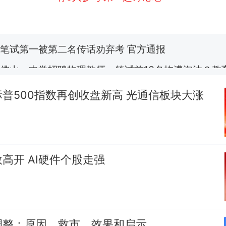
应
笔试第一被第二名传话劝弃考 官方通报
佛山一中学招聘物理教师，笔试前13名均遭淘汰？教
招聘，成立调查组全面核查
台风"白海豚"中心附近最大风力已达15级 最新研判
普500指数再创收盘新高 光通信板块大涨
享界G9车型预售价公布：43.98万起
那个在床头放菜刀的女孩，因老师一句“跟我回家”
热
高开 AI硬件个股走强
调整：原因、救市、效果和启示