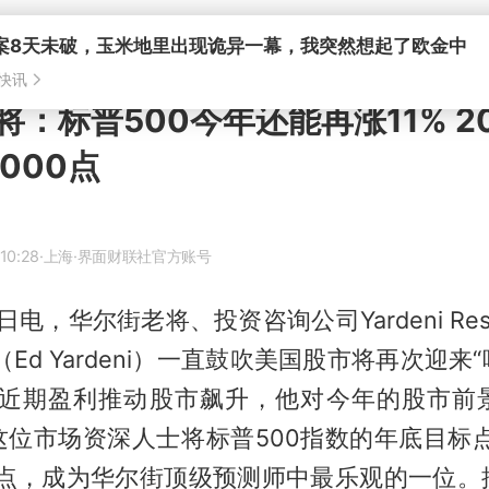
：标普500今年还能再涨11% 2
000点
10:28
·上海
·界面财联社官方账号
日电，华尔街老将、投资咨询公司Yardeni Res
（Ed Yardeni）一直鼓吹美国股市将再次迎来
着近期盈利推动股市飙升，他对今年的股市前
位市场资深人士将标普500指数的年底目标点
50点，成为华尔街顶级预测师中最乐观的一位。