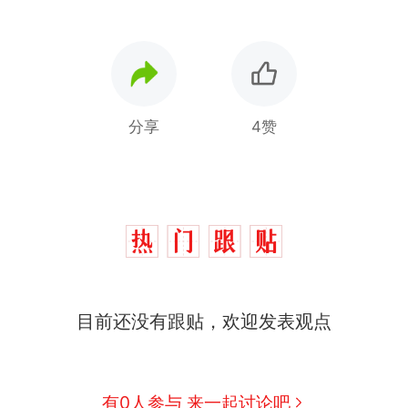
分享
4赞
目前还没有跟贴，欢迎发表观点
那个在床头放菜刀的女孩，因老师一句“跟我回家”
热
费大厨“全国小炒肉大王”称号，仅凭视频评出？中
新
有0人参与 来一起讨论吧