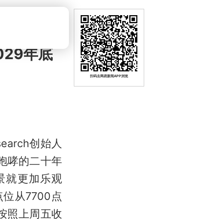
029年底
扫码去网易新闻APP浏览
earch创始人
“咆哮的二十年
景就更加乐观
位从7700点
按照上周五收