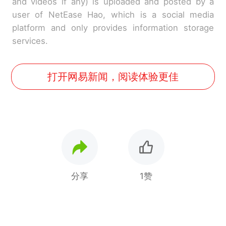
and videos if any) is uploaded and posted by a
user of NetEase Hao, which is a social media
platform and only provides information storage
services.
打开网易新闻，阅读体验更佳
分享
1赞