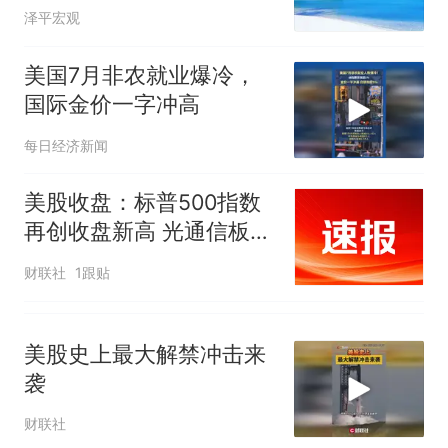
享界G9车型预售价公布：
泽平宏观
43.98万起
那个在床头放菜刀的女孩，
热
美国7月非农就业爆冷，
因老师一句“跟我回家”改写了
国际金价一字冲高
人生
每日经济新闻
美股收盘：标普500指数
再创收盘新高 光通信板块
大涨
财联社
1跟贴
美股史上最大解禁冲击来
袭
财联社