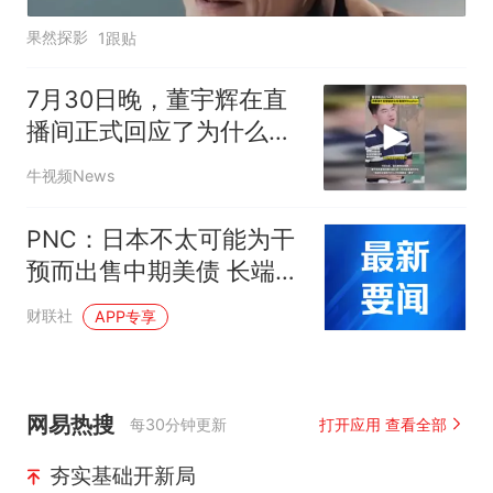
果然探影
1跟贴
7月30日晚，董宇辉在直
播间正式回应了为什么不
在直播中称呼周星驰为“星
牛视频News
爷”
PNC：日本不太可能为干
预而出售中期美债 长端收
益率影响有限
财联社
APP专享
网易热搜
每30分钟更新
打开应用 查看全部
夯实基础开新局