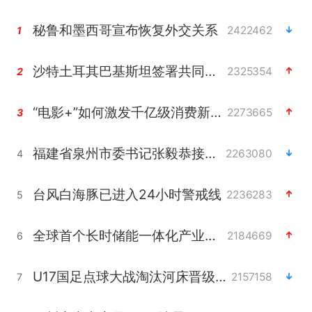
秘鲁和墨西哥宣布恢复外交关系
2422462
1
沙特土耳其巴基斯坦签署共同防务协议
2325354
2
“电影+”如何激发千亿级消费新活力？
2273665
3
福建省泉州市委书记张毅恭接受纪律审查和监察调查
2263080
4
台风白海豚已进入24小时警戒线
2236283
5
全球首个长时储能一体化产业园量产
2184669
6
U17国足点球大战淘汰河床晋级决赛
2157158
7