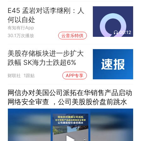
E45 孟岩对话李继刚：人
何以自处
有知有行App
00:12
30.1万次播放
云音乐特供
美股存储板块进一步扩大
跌幅 SK海力士跌超6%
财联社
1跟贴
APP专享
网信办对美国公司派拓在华销售产品启动
网络安全审查 ，公司美股股价盘前跳水