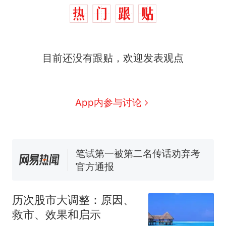
目前还没有跟贴，欢迎发表观点
那个在床头放菜刀的女孩，
热
App内参与讨论
因老师一句“跟我回家”改写了
人生
费大厨“全国小炒肉大王”称
新
号，仅凭视频评出？中国烹饪
协会回应
笔试第一被第二名传话劝弃考
官方通报
佛山一中学招聘物理教师，笔
试前13名均遭淘汰？教育局：
历次股市大调整：原因、
已叫停招聘，成立调查组全面
台风"白海豚"中心附近最大风
救市、效果和启示
核查
力已达15级 最新研判