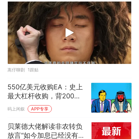
嵩仔聊剧
1跟贴
550亿美元收购EA：史上
最大杠杆收购，背200亿
债，未来只剩续作和卡
码上闲叙
APP专享
包？
贝莱德大佬解读非农转负
放言“如今加息已经没有太