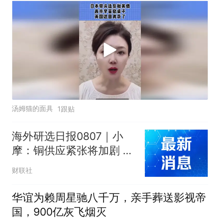
汤姆猫的面具
1跟贴
海外研选日报0807｜小
摩：铜供应紧张将加剧 下
半年铜价或向1.5万美元迈
财联社
进
华谊为赖周星驰八千万，亲手葬送影视帝
国，900亿灰飞烟灭