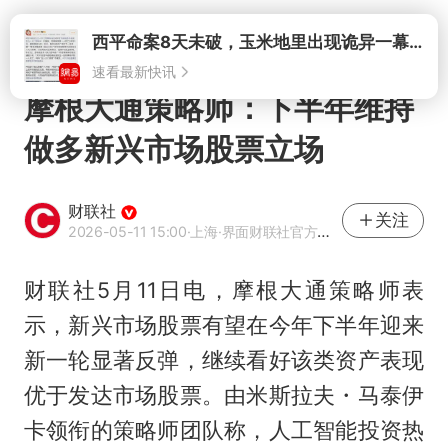
打开
西平命案8天未破，玉米地里出现诡异一幕，我突然想起了欧金中
速看最新快讯
摩根大通策略师：下半年维持
做多新兴市场股票立场
财联社
关注
2026-05-11 15:00
·上海
·界面财联社官方账号
财联社5月11日电，摩根大通策略师表
示，新兴市场股票有望在今年下半年迎来
新一轮显著反弹，继续看好该类资产表现
优于发达市场股票。由米斯拉夫・马泰伊
卡领衔的策略师团队称，人工智能投资热