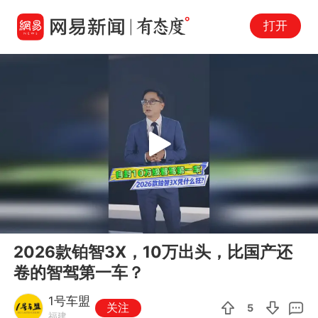
打开
Play
00:00
01:13
En
2026款铂智3X，10万出头，比国产还
fu
卷的智驾第一车？
1号车盟
关注
5
福建