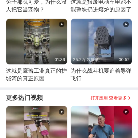
兔子那么可爱，为什么没
这就是报废电动车电池不
人把它当宠物？
能整块扔进熔炉的原因了
01:36
25.2万 次播放
00:52
这就是鹰酱工业真正的护
为什么战斗机要追着导弹
城河的真正原因
飞行
更多热门视频
打开应用 查看更多