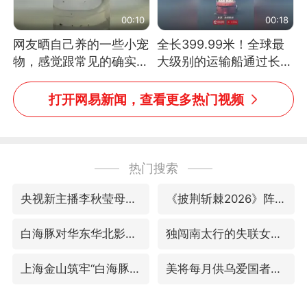
00:10
00:18
网友晒自己养的一些小宠
全长399.99米！全球最
物，感觉跟常见的确实有
大级别的运输船通过长江
些不一样
大桥这一幕，太震撼了！
打开网易新闻，查看更多热门视频
热门搜索
央视新主播李秋莹母校发文祝贺
《披荆斩棘2026》阵容官宣
白海豚对华东华北影响会大于巴威
独闯南太行的失联女生最后轨迹已确认
上海金山筑牢“白海豚”防汛屏障
美将每月供乌爱国者拦截导弹