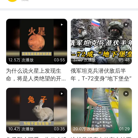
12.5万 次播放
03:55
3740 次播放
05:48
为什么说火星上发现生
俄军坦克兵潜伏敌后半
命，将是人类绝望的开
年，T-72变身“地下堡垒”
始？
10.4万 次播放
03:35
20.0万 次播放
01:29