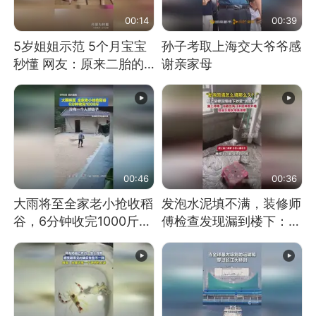
00:14
00:39
5岁姐姐示范 5个月宝宝
孙子考取上海交大爷爷感
秒懂 网友：原来二胎的
谢亲家母
快乐长这样
00:46
00:36
大雨将至全家老小抢收稻
发泡水泥填不满，装修师
谷，6分钟收完1000斤，
傅检查发现漏到楼下：出
没有一个人掉链子
风口未延伸到外墙