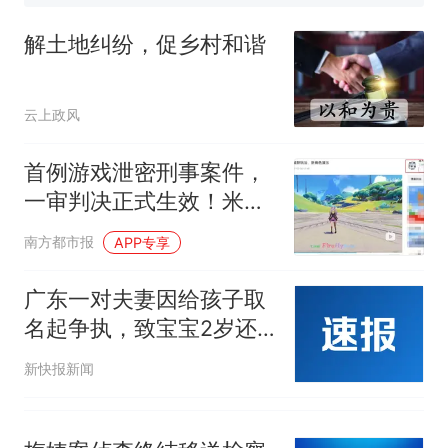
传，院方回应：喻良教授已卸
任院长一职，不清楚辞职信来
解土地纠纷，促乡村和谐
源；曾用手绘图做头像
云上政风
首例游戏泄密刑事案件，
一审判决正式生效！米哈
游最新回应
南方都市报
APP专享
广东一对夫妻因给孩子取
名起争执，致宝宝2岁还
无法落户，经法官劝解后
新快报新闻
当庭取名