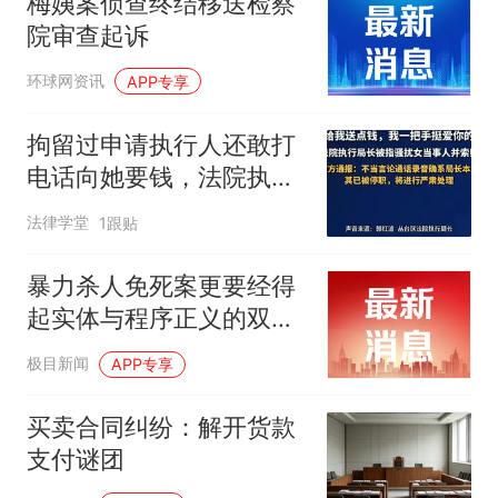
梅姨案侦查终结移送检察
院审查起诉
环球网资讯
APP专享
拘留过申请执行人还敢打
电话向她要钱，法院执行
局长怎么就这么大胆？
法律学堂
1跟贴
暴力杀人免死案更要经得
起实体与程序正义的双重
考量
极目新闻
APP专享
买卖合同纠纷：解开货款
支付谜团