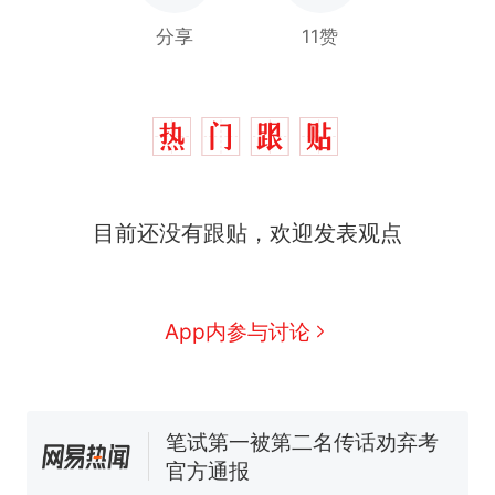
分享
11赞
“不想干了特提出辞职”，疑
热
似南京大学数院院长辞职信流
传，院方回应：喻良教授已卸
费大厨“全国小炒肉大王”称
新
任院长一职，不清楚辞职信来
号，仅凭视频评出？中国烹饪
源；曾用手绘图做头像
协会回应
男子上山采菌偶然发现鸡枞菌
目前还没有跟贴，欢迎发表观点
窝，原地守1天等它长大：挖了
140多朵
美国一场追捕行动中，一男子
在车辆行驶中爬上车顶跳舞。
（新京报）
美国渔民钓获鲨鱼徒手将其拽
App内参与讨论
回大海 目击者直呼震惊 （视频
来源：参考消息）
笔试第一被第二名传话劝弃考
官方通报
“不想干了特提出辞职”，疑
热
似南京大学数院院长辞职信流