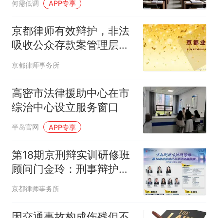
何需低调
APP专享
京都律师有效辩护，非法
吸收公众存款案管理层当
事人成功取保
京都律师事务所
高密市法律援助中心在市
综治中心设立服务窗口
半岛官网
APP专享
第18期京刑辩实训研修班
顾问门金玲：刑事辩护核
心进阶
京都律师事务所
因交通事故构成伤残但不