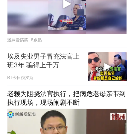
迷妹爱搞笑
6跟贴
埃及失业男子冒充法官上
班3年 骗得上千万
RT今日俄罗斯
老赖为阻挠法官执行，把病危老母亲带到
执行现场，现场闹剧不断