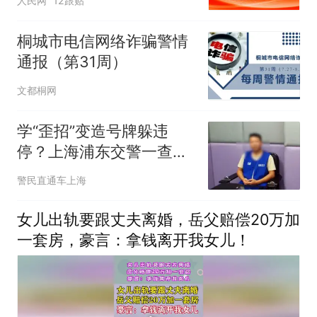
人民网
12跟贴
桐城市电信网络诈骗警情
通报（第31周）
文都桐网
学“歪招”变造号牌躲违
停？上海浦东交警一查到
底严惩不贷
警民直通车上海
女儿出轨要跟丈夫离婚，岳父赔偿20万加
一套房，豪言：拿钱离开我女儿！