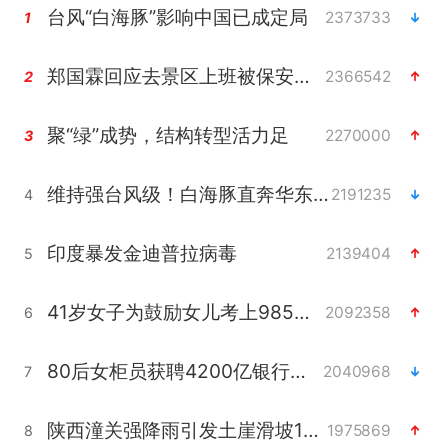
台风“白海豚”影响中国已成定局
2373733
1
郑国霖回应去景区上班被保安拦下
2366542
2
聚“绿”成势，结构转型活力足
2270000
3
维持强台风级！白海豚直奔华东沿海
2191235
4
印度暴发金迪普拉病毒
2139404
5
41岁女子为鼓励女儿考上985研究生
2092358
6
80后女柜员获聘4200亿银行副行长
2040968
7
陕西潼关强降雨引发土崖滑坡1人失联
1975869
8