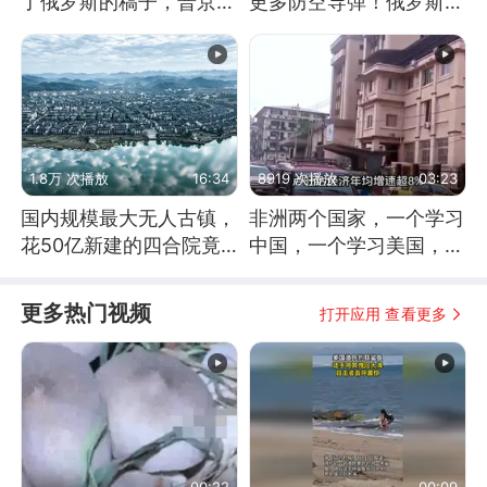
了俄罗斯的稿子，普京说
更多防空导弹！俄罗斯抓
战胜自己就是胜利
住窗口期猛炸基辅
1.8万 次播放
16:34
8919 次播放
03:23
国内规模最大无人古镇，
非洲两个国家，一个学习
花50亿新建的四合院竟
中国，一个学习美国，结
没人住，发生了啥
果怎么样了？
更多热门视频
打开应用 查看更多
00:22
00:09