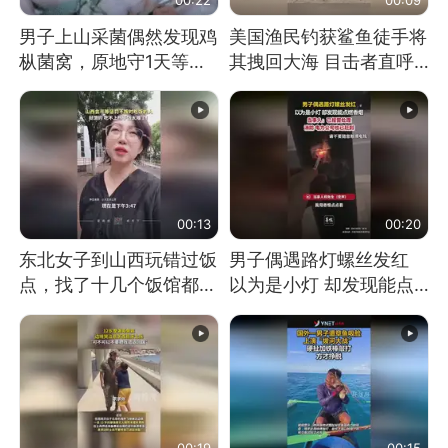
男子上山采菌偶然发现鸡
美国渔民钓获鲨鱼徒手将
枞菌窝，原地守1天等它
其拽回大海 目击者直呼
长大：挖了140多朵
震惊 （视频来源：参考
消息）
00:13
00:20
东北女子到山西玩错过饭
男子偶遇路灯螺丝发红
点，找了十几个饭馆都没
以为是小灯 却发现能点
开门：午休到几点
燃香烟 当事人：已报警
处理
00:19
00:15