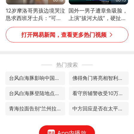
12岁摩洛哥男孩边境哭泣
国外一男子遭章鱼吸脸，
恳求西班牙士兵：“可不
上演“拔河大战”，硬扯加
可以不要把我遣返回国”
铁棒敲打方才挣脱
打开网易新闻，查看更多热门视频
热门搜索
台风白海豚影响中国已成定局
佛得角门将亮相智利俱乐部主场
台风白海豚登陆地点更新
看守所辅警收受10万获刑1年
青海拉面告别“兰州拉面”
中方回应是否在太平洋海底开采稀土
App内播放