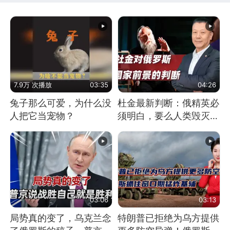
7.9万 次播放
03:35
04:26
兔子那么可爱，为什么没
杜金最新判断：俄精英必
人把它当宠物？
须明白，要么人类毁灭，
要么俄毁灭
03:06
03:13
局势真的变了，乌克兰念
特朗普已拒绝为乌方提供