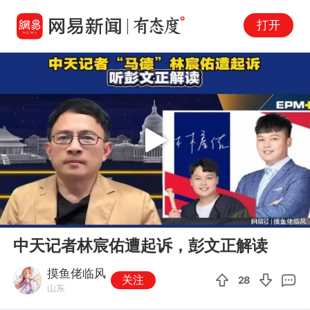
打开
Play
00:00
03:22
En
中天记者林宸佑遭起诉，彭文正解读
fu
摸鱼佬临风
关注
28
山东