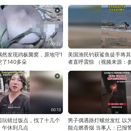
00:22
偶然发现鸡枞菌窝，原地守1
美国渔民钓获鲨鱼徒手将其
了140多朵
者直呼震惊 （视频来源：
00:13
西玩错过饭点，找了十几个
男子偶遇路灯螺丝发红 以
：午休到几点
能点燃香烟 当事人：已报