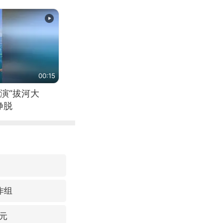
00:15
演“拔河大
挣脱
作组
元