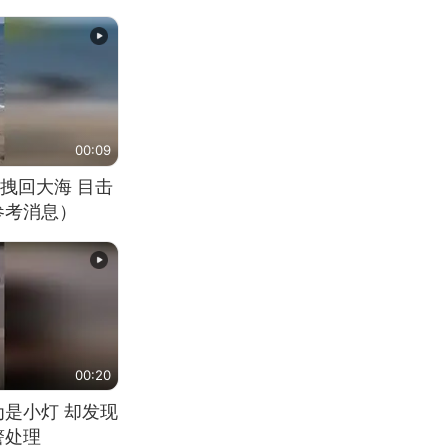
00:09
拽回大海 目击
参考消息）
00:20
为是小灯 却发现
警处理