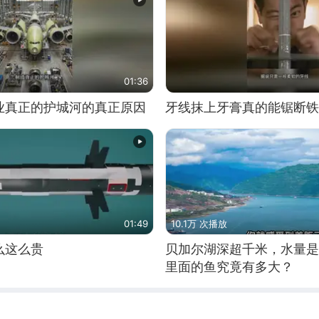
01:36
业真正的护城河的真正原因
牙线抹上牙膏真的能锯断铁
01:49
10.1万 次播放
么这么贵
贝加尔湖深超千米，水量是
里面的鱼究竟有多大？