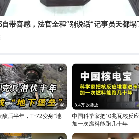
都自带喜感，法官全程“别说话”记事员天都塌
感
05:48
8.4万 次播放
敌后半年，T-72变身“地
中国科学家把10兆瓦核反
加一次燃料能跑几十年