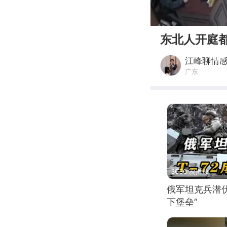
00:00
东北人开庭
江峰聊情
广东
3636 次播放
俄军坦克兵潜伏
下堡垒”