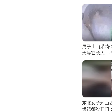
男子上山采菌
天等它长大：挖
东北女子到山
饭馆都没开门