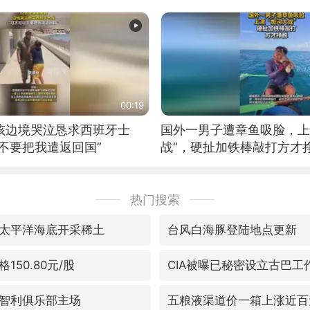
00:19
男孩边境哭泣恳求西班牙士
国外一男子遭章鱼吸脸，上
不要把我遣返回国”
战”，硬扯加铁棒敲打方才
热门搜索
太平洋海底开采稀土
台风白海豚登陆地点更新
150.80元/股
CIA被曝已秘密设立古巴工
智利俱乐部主场
五粮液渠道价一箱上涨近百