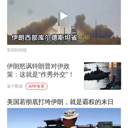
军武时间线
伊朗怒讽特朗普对伊政
策：这就是“作秀外交”！
金十数据
APP专享
美国若彻底打垮伊朗，就是霸权的末日