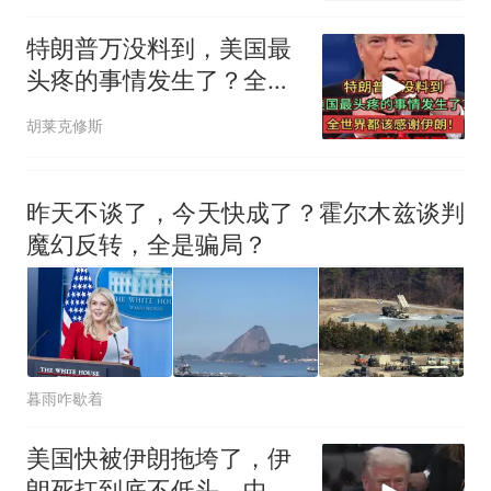
特朗普万没料到，美国最
头疼的事情发生了？全世
界都该感谢伊朗！
胡莱克修斯
昨天不谈了，今天快成了？霍尔木兹谈判
魔幻反转，全是骗局？
暮雨咋歇着
美国快被伊朗拖垮了，伊
朗死扛到底不低头，中国