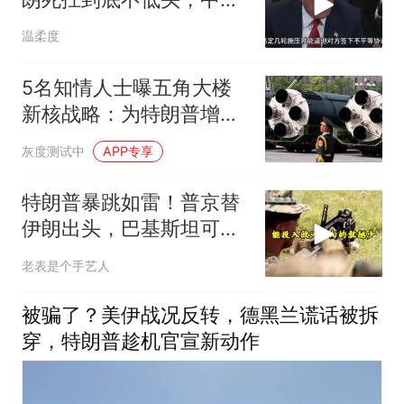
反而迎来新机遇？
温柔度
5名知情人士曝五角大楼
新核战略：为特朗普增短
程核选项，战术不意味小
灰度测试中
APP专享
后果
特朗普暴跳如雷！普京替
伊朗出头，巴基斯坦可能
上当
老表是个手艺人
被骗了？美伊战况反转，德黑兰谎话被拆
穿，特朗普趁机官宣新动作