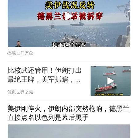
揭秘世间万象
比核武还管用！伊朗打出
最绝王牌，美军抓瞎，白
宫面临毁灭性放血
侃侃世界之最
美伊刚停火，伊朗内部突然枪响，德黑兰
直接点名以色列是幕后黑手