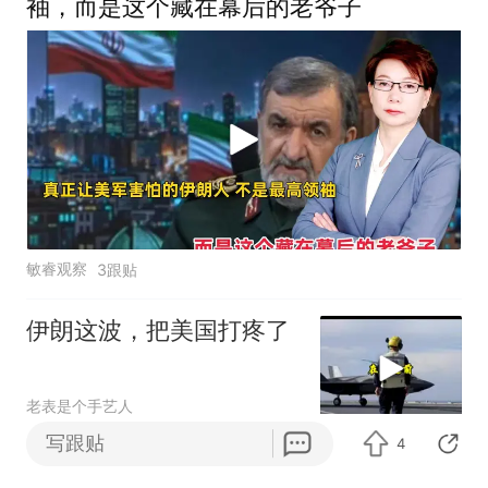
袖，而是这个藏在幕后的老爷子
敏睿观察
3跟贴
伊朗这波，把美国打疼了
老表是个手艺人
写跟贴
4
美伊战争棋局已变，现在的伊朗让美国头