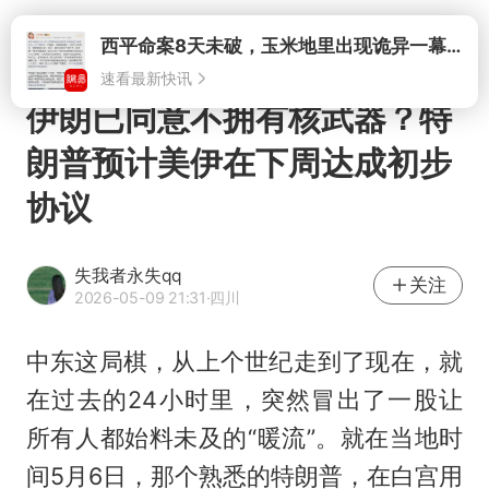
打开
西平命案8天未破，玉米地里出现诡异一幕，我突然想起了欧金中
速看最新快讯
伊朗已同意不拥有核武器？特
朗普预计美伊在下周达成初步
协议
失我者永失qq
关注
2026-05-09 21:31
·四川
中东这局棋，从上个世纪走到了现在，就
在过去的24小时里，突然冒出了一股让
所有人都始料未及的“暖流”。就在当地时
间5月6日，那个熟悉的特朗普，在白宫用