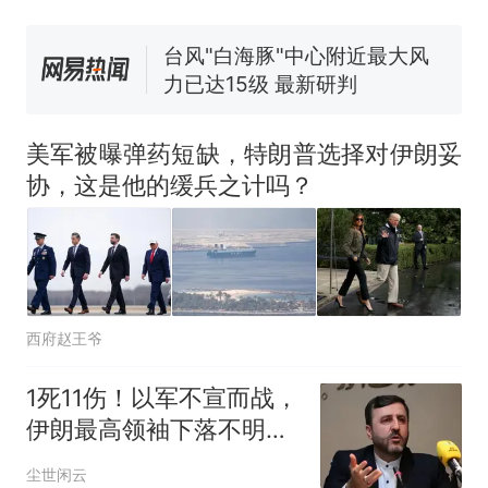
已叫停招聘，成立调查组全面
台风"白海豚"中心附近最大风
核查
力已达15级 最新研判
那个在床头放菜刀的女孩，
热
因老师一句“跟我回家”改写了
人生
美军被曝弹药短缺，特朗普选择对伊朗妥
协，这是他的缓兵之计吗？
西府赵王爷
1死11伤！以军不宣而战，
伊朗最高领袖下落不明？
特朗普发出通牒
尘世闲云