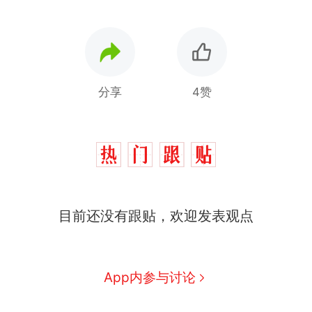
分享
4赞
那个在床头放菜刀的女孩，
热
因老师一句“跟我回家”改写了
人生
费大厨“全国小炒肉大王”称
新
号，仅凭视频评出？中国烹饪
协会回应
美国渔民钓获鲨鱼徒手将其拽
目前还没有跟贴，欢迎发表观点
回大海 目击者直呼震惊 （视频
来源：参考消息）
笔试第一被第二名传话劝弃考
官方通报
App内参与讨论
佛山一中学招聘物理教师，笔
试前13名均遭淘汰？教育局：