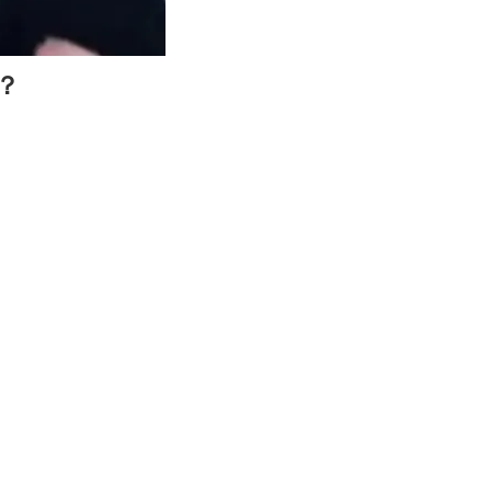
00:26
Enter
？
fullscreen