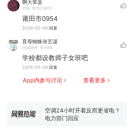
啊大笨蛋
中国
华为C8813
莆田市0954
2026-05-09
回复
十多万人报名的考试，成绩
热
全部作废，公平么？
育母蜘蛛张艺谋
全球唯一没有法定首都的国
新
河南郑州
华为P8
家，刚改国名，总统就邀请中
学校都设教师子女班吧
国大使骑行绕了几乎整个国境
搬家报价570元，搬到楼下交
2026-05-09
回复
线一圈，还曾两次到中国寻根
5060元才肯搬上楼！女子傻眼
了……
视频丨只要一枚命中就能让航
App内参与讨论
查看更多
母瘫痪 轰-6J实力有多强？
空调24小时开着反而更省电？
电力部门回应
佛山一中学招聘物理教师，笔
试前13名均遭淘汰？教育局：
已叫停招聘，成立调查组全面
十多万人报名的考试，成绩
热
核查