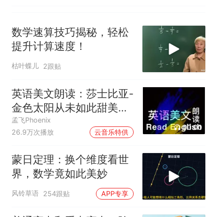
数学速算技巧揭秘，轻松
提升计算速度！
枯叶蝶儿
2跟贴
英语美文朗读：莎士比亚-
金色太阳从未如此甜美吻
过
孟飞Phoenix
00:00
26.9万次播放
云音乐特供
蒙日定理：换个维度看世
界，数学竟如此美妙
风铃草语
254跟贴
APP专享