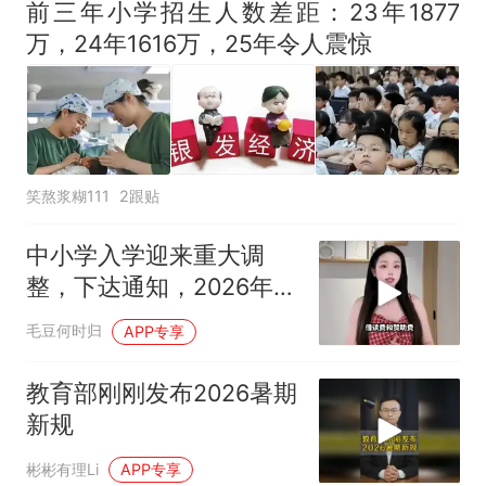
全部作废，公平么？
前三年小学招生人数差距：23年1877
万，24年1616万，25年令人震惊
笑熬浆糊111
2跟贴
中小学入学迎来重大调
整，下达通知，2026年9
月1日统一执行
毛豆何时归
APP专享
教育部刚刚发布2026暑期
新规
彬彬有理Li
APP专享