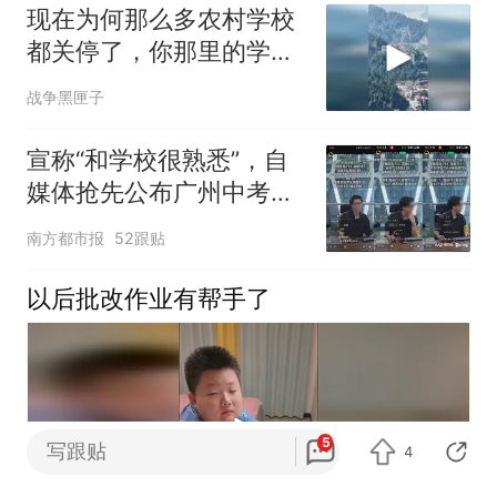
现在为何那么多农村学校
都关停了，你那里的学校
还好吗
战争黑匣子
宣称“和学校很熟悉”，自
媒体抢先公布广州中考录
取分数线，比官方提前半
南方都市报
52跟贴
小时
以后批改作业有帮手了
5
写跟贴
4