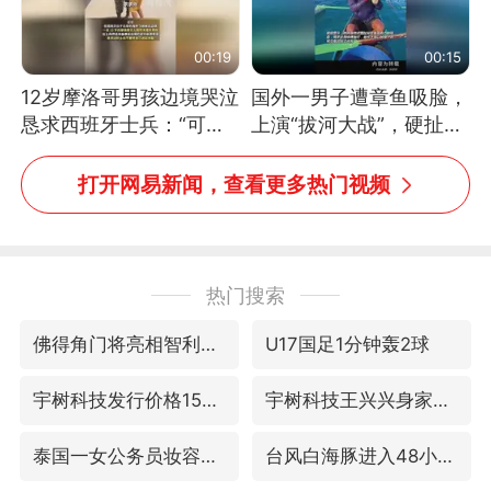
00:19
00:15
12岁摩洛哥男孩边境哭泣
国外一男子遭章鱼吸脸，
恳求西班牙士兵：“可不
上演“拔河大战”，硬扯加
可以不要把我遣返回国”
铁棒敲打方才挣脱
打开网易新闻，查看更多热门视频
热门搜索
佛得角门将亮相智利俱乐部主场
U17国足1分钟轰2球
宇树科技发行价格150.80元/股
宇树科技王兴兴身家有望超200亿元
泰国一女公务员妆容引争议 本人回应
台风白海豚进入48小时警戒线