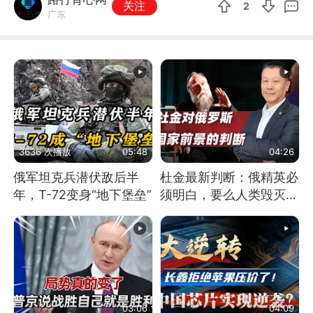
关注
2
广东
3636 次播放
05:48
04:26
俄军坦克兵潜伏敌后半
杜金最新判断：俄精英必
年，T-72变身“地下堡垒”
须明白，要么人类毁灭，
要么俄毁灭
03:06
04:09