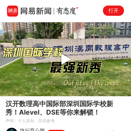
打开
Play
00:00
00:21
En
汉开数理高中国际部深圳国际学校新
fu
秀！Alevel、DSE等你来解锁！
声明：个人原创，仅供参考
路行育心网