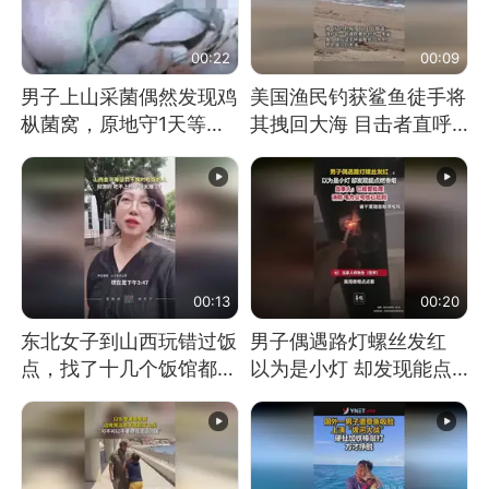
00:22
00:09
男子上山采菌偶然发现鸡
美国渔民钓获鲨鱼徒手将
枞菌窝，原地守1天等它
其拽回大海 目击者直呼
长大：挖了140多朵
震惊 （视频来源：参考
消息）
00:13
00:20
东北女子到山西玩错过饭
男子偶遇路灯螺丝发红
点，找了十几个饭馆都没
以为是小灯 却发现能点
开门：午休到几点
燃香烟 当事人：已报警
处理