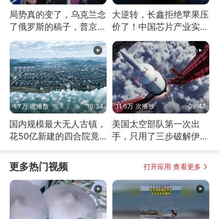
局势真的变了，乌克兰念
大逆转，长鑫拒绝苹果压
了俄罗斯的稿子，普京说
价了！中国芯片产业实现
战胜自己就是胜利
怎样的逆袭？
1.7万 次播放
16:34
11.6万 次播放
09:47
国内规模最大无人古镇，
美国太空部队第一次出
花50亿新建的四合院竟
手，只用了三步破解伊朗
没人住，发生了啥
防空
更多热门视频
打开应用 查看更多