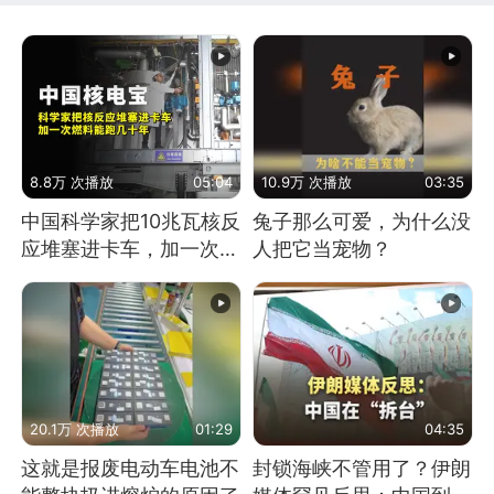
8.8万 次播放
05:04
10.9万 次播放
03:35
中国科学家把10兆瓦核反
兔子那么可爱，为什么没
应堆塞进卡车，加一次燃
人把它当宠物？
料能跑几十年
20.1万 次播放
01:29
04:35
这就是报废电动车电池不
封锁海峡不管用了？伊朗