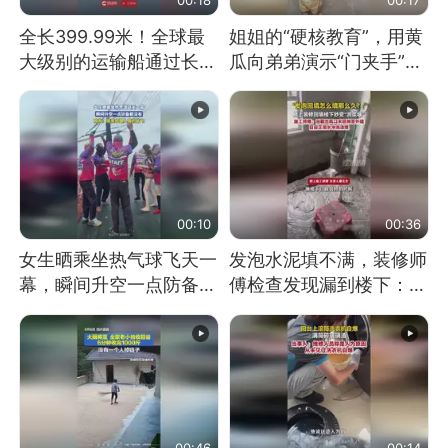
全长399.99米！全球最
姐姐的“硬核教育”，用黄
大级别的运输船通过长江
瓜向弟弟演示“门夹手”，
大桥这一幕，太震撼了！
网友：果然言传不如身
教！
00:10
00:36
女生晒乘坐热气球飞天一
发泡水泥填不满，装修师
幕，瞬间升空一点防备都
傅检查发现漏到楼下：出
没有
风口未延伸到外墙
00:46
00:14