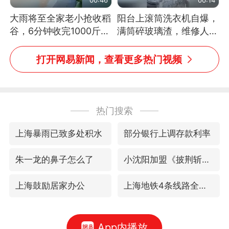
大雨将至全家老小抢收稻
阳台上滚筒洗衣机自爆，
谷，6分钟收完1000斤，
满筒碎玻璃渣，维修人员
没有一个人掉链子
称是人为原因，从未见过
洗衣机自爆
打开网易新闻，查看更多热门视频
热门搜索
上海暴雨已致多处积水
部分银行上调存款利率
朱一龙的鼻子怎么了
小沈阳加盟《披荆斩棘》
上海鼓励居家办公
上海地铁4条线路全线停运
App内播放