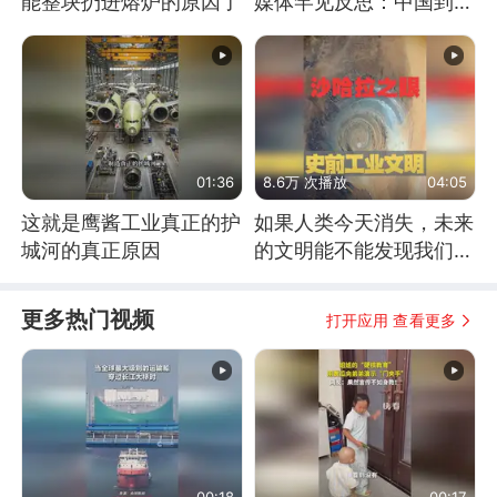
能整块扔进熔炉的原因了
媒体罕见反思：中国到底
是不是在"拆台"
01:36
8.6万 次播放
04:05
这就是鹰酱工业真正的护
如果人类今天消失，未来
城河的真正原因
的文明能不能发现我们存
在过？
更多热门视频
打开应用 查看更多
00:18
00:17