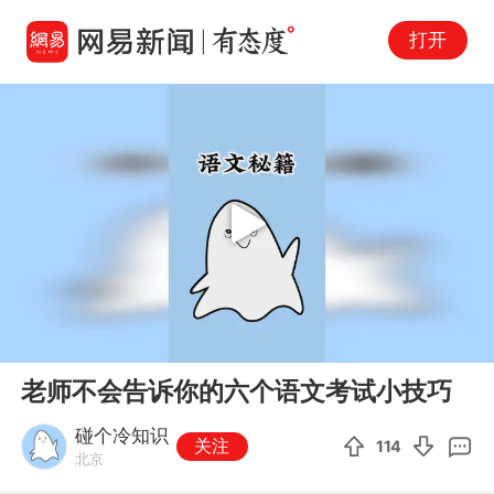
打开
Play
00:00
00:30
En
老师不会告诉你的六个语文考试小技巧
fu
碰个冷知识
关注
114
北京