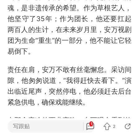
魂，是非遗传承的希望。作为草根艺人，
他坚守了35年；作为团长，他还要扛起
两百人的生计，在未来岁月里，安万视剧
团为生命“重生”的一部分，他不能让它轻
易倒下。
责任在肩，安万不敢有丝毫懈怠。采访间
隙，他匆匆说道，“我得赶快去看下。”演
出临近尾声，突然停电，他必须赶去后台
紧急供电，确保戏能继续。
在那个寒冷的西北夜晚，台下观众看到的
1
写跟贴
2
不仅是一台戏，更是一个人、一门艺术，