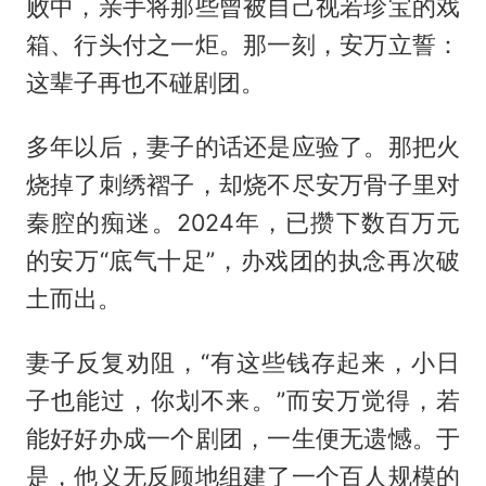
败中，亲手将那些曾被自己视若珍宝的戏
箱、行头付之一炬。那一刻，安万立誓：
这辈子再也不碰剧团。
多年以后，妻子的话还是应验了。那把火
烧掉了刺绣褶子，却烧不尽安万骨子里对
秦腔的痴迷。2024年，已攒下数百万元
的安万“底气十足”，办戏团的执念再次破
土而出。
妻子反复劝阻，“有这些钱存起来，小日
子也能过，你划不来。”而安万觉得，若
能好好办成一个剧团，一生便无遗憾。于
是，他义无反顾地组建了一个百人规模的