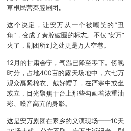
草根民营秦腔剧团。
这个决定，让安万从一个被嘲笑的“丑
角”，变成了秦腔破圈的标志。不仅“安万”
火了，剧团所到之处更是万人空巷。
12月的甘肃会宁，气温已降至零下。傍晚
时分，占地400亩的露天场地中，六七万
观众裹紧棉衣、戴好帽子，在严寒中或坐
或立，目光聚焦于台上那些勾画着浓重油
彩、嗓音高亢的身影。
这是安万剧团在家乡的义演现场——10天
20场大戏，分文不取。安万告诉记者，剧