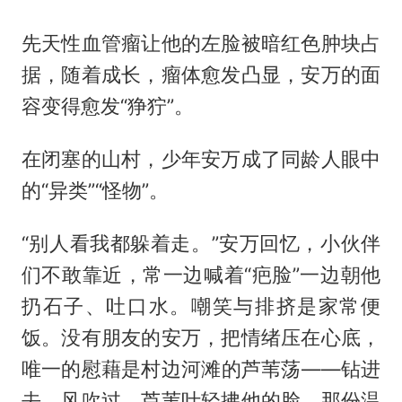
先天性血管瘤让他的左脸被暗红色肿块占
据，随着成长，瘤体愈发凸显，安万的面
容变得愈发“狰狞”。
在闭塞的山村，少年安万成了同龄人眼中
的“异类”“怪物”。
“别人看我都躲着走。”安万回忆，小伙伴
们不敢靠近，常一边喊着“疤脸”一边朝他
扔石子、吐口水。嘲笑与排挤是家常便
饭。没有朋友的安万，把情绪压在心底，
唯一的慰藉是村边河滩的芦苇荡——钻进
去，风吹过，芦苇叶轻拂他的脸，那份温