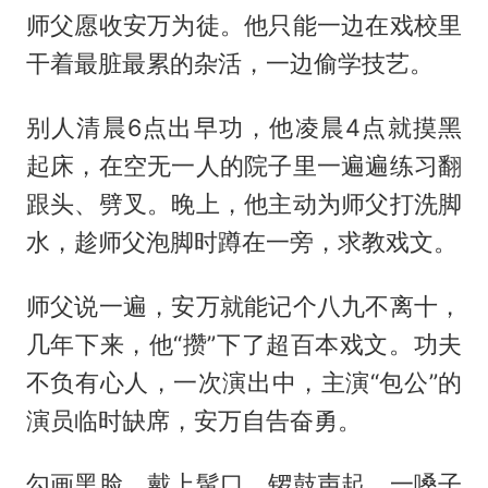
师父愿收安万为徒。他只能一边在戏校里
干着最脏最累的杂活，一边偷学技艺。
别人清晨6点出早功，他凌晨4点就摸黑
起床，在空无一人的院子里一遍遍练习翻
跟头、劈叉。晚上，他主动为师父打洗脚
水，趁师父泡脚时蹲在一旁，求教戏文。
师父说一遍，安万就能记个八九不离十，
几年下来，他“攒”下了超百本戏文。功夫
不负有心人，一次演出中，主演“包公”的
演员临时缺席，安万自告奋勇。
勾画黑脸，戴上髯口，锣鼓声起，一嗓子