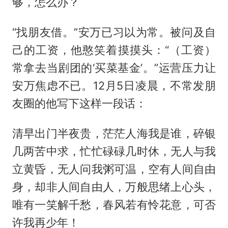
够，怎么办？
“找朋友借。”安万已习以为常。被问及自
己的工资，他憨笑着摸摸头：“（工资）
常拿去当剧团的‘买菜基金’。”运营压力让
安万焦虑不已。12月5日凌晨，不常发朋
友圈的他写下这样一段话：
清早出门半夜贵，茫茫人海我是谁，碎银
几两苦中求，忙忙碌碌几时休，无人与我
立黄昏，无人问我粥可温，空有人间自由
身，却非人间自由人，万般思绪上心头，
唯有一笑解千愁，春风若有怜花意，可否
许我再少年！