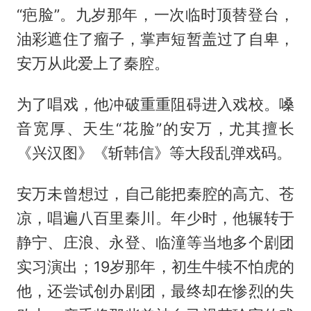
“疤脸”。九岁那年，一次临时顶替登台，
油彩遮住了瘤子，掌声短暂盖过了自卑，
安万从此爱上了秦腔。
为了唱戏，他冲破重重阻碍进入戏校。嗓
音宽厚、天生“花脸”的安万，尤其擅长
《兴汉图》《斩韩信》等大段乱弹戏码。
安万未曾想过，自己能把秦腔的高亢、苍
凉，唱遍八百里秦川。年少时，他辗转于
静宁、庄浪、永登、临潼等当地多个剧团
实习演出；19岁那年，初生牛犊不怕虎的
他，还尝试创办剧团，最终却在惨烈的失