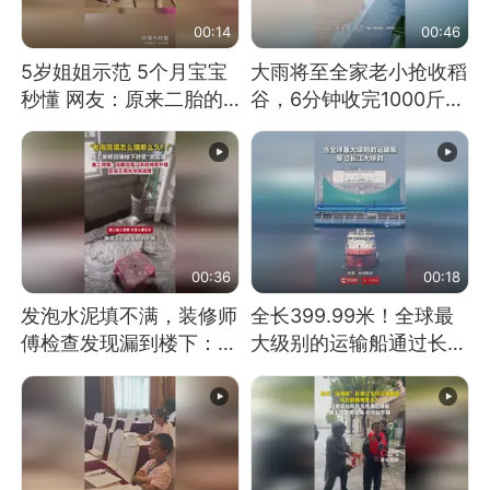
00:14
00:46
5岁姐姐示范 5个月宝宝
大雨将至全家老小抢收稻
秒懂 网友：原来二胎的
谷，6分钟收完1000斤，
快乐长这样
没有一个人掉链子
00:36
00:18
发泡水泥填不满，装修师
全长399.99米！全球最
傅检查发现漏到楼下：出
大级别的运输船通过长江
风口未延伸到外墙
大桥这一幕，太震撼了！