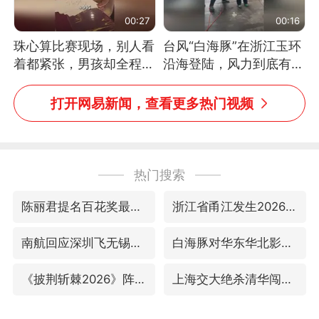
00:27
00:16
珠心算比赛现场，别人看
台风“白海豚”在浙江玉环
着都紧张，男孩却全程气
沿海登陆，风力到底有多
定神闲、从容作答，最终
大？记者腰上拴着安全
拿下冠军。网友：这淡定
绳，依然站不稳
打开网易新闻，查看更多热门视频
的样子，一看就是有实
力！（人民日报）
热门搜索
陈丽君提名百花奖最佳新人奖
浙江省甬江发生2026年第1号洪水
南航回应深圳飞无锡航班起飞时遭雷击
白海豚对华东华北影响会大于巴威
《披荆斩棘2026》阵容官宣
上海交大绝杀清华闯进AUBL总决赛