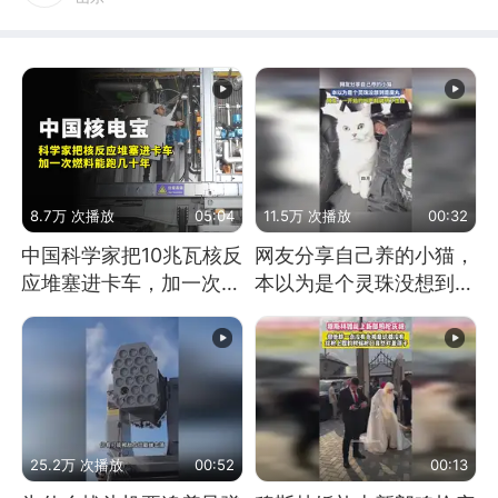
8.7万 次播放
05:04
11.5万 次播放
00:32
中国科学家把10兆瓦核反
网友分享自己养的小猫，
应堆塞进卡车，加一次燃
本以为是个灵珠没想到是
料能跑几十年
魔丸
25.2万 次播放
00:52
00:13