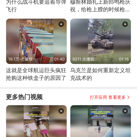
为什么战斗机要追着导弹
穆斯林婚礼上新郎鸣枪庆
飞行
祝，给枪上膛的时候枪口
竟然对着孩子
19.1万 次播放
01:40
9211 次播放
01:16
这就是全球航运巨头疯狂
乌克兰是如何重新定义坦
抢购这种铁盒子的原因了
克战术的
更多热门视频
打开应用 查看更多