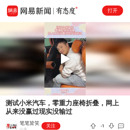
打开
Play
00:00
00:10
En
测试小米汽车，零重力座椅折叠，网上
fu
从来没赢过现实没输过
笔笔皆笑
关注
-1
山东