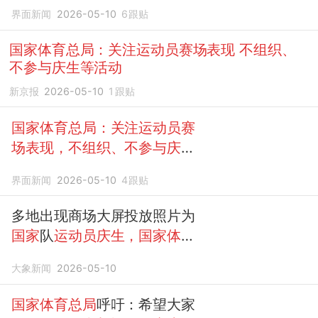
等活动
界面新闻
2026-05-10
6
跟贴
国家体育总局：关注运动员赛场表现
不组织、
不参与庆生等活动
新京报
2026-05-10
1
跟贴
国家体育总局：关注运动员赛
场表现，不组织、不参与庆生
等活动
界面新闻
2026-05-10
4
跟贴
多地出现商场大屏投放照片为
国家
队
运动员庆生，国家体育
总局：
希望
关注赛场表现，不
大象新闻
2026-05-10
组织、不参与
国家体育总局
呼吁：希望大家