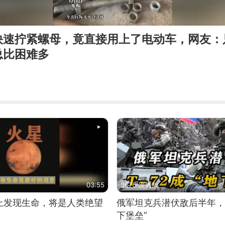
快速拧紧螺母，竟直接用上了电动车，网友：
总比困难多
03:55
3675 次播放
上发现生命，将是人类绝望
俄军坦克兵潜伏敌后半年，T
下堡垒”