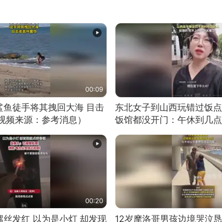
00:09
鲨鱼徒手将其拽回大海 目击
东北女子到山西玩错过饭点
（视频来源：参考消息）
饭馆都没开门：午休到几点
00:20
丝发红 以为是小灯 却发现
12岁摩洛哥男孩边境哭泣