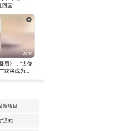
回国”
00:14
凝眉》，“太像
”“或将成为首
（来源：新华每
建设新项目
”通知