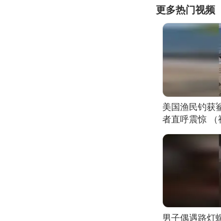
更多热门视频
美国渔民钓获
者直呼震惊 
男子偶遇路灯螺