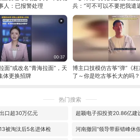
当事人：已报警处理
兵：“可不可以不要把我遣返
00:37
拉面”或改名“青海拉面”，天
博主口技模仿古筝“弹”《枉
集体更换招牌
了～你是吃古筝长大的吗？
位考级不带古筝的选手。”
日电讯）
热门搜索
出口超30万亿元
超颖电子拟投资20.86亿
13被淘汰后5名进体检
河南撤回“领导带薪错峰休假