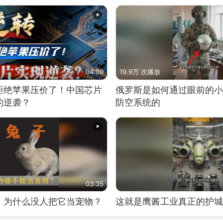
04:09
19.9万 次播放
拒绝苹果压价了！中国芯片
俄罗斯是如何通过眼前的小
的逆袭？
防空系统的
03:35
，为什么没人把它当宠物？
这就是鹰酱工业真正的护城