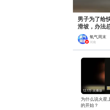
00:00
男子为了给
滑坡，办法
氧气周末
河南
12.1万 次播放
为什么说火星
的开始？