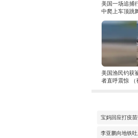
美国一场追捕
中爬上车顶跳
美国渔民钓获
者直呼震惊 
宝妈回应打疫苗
李亚鹏向地铁吐血