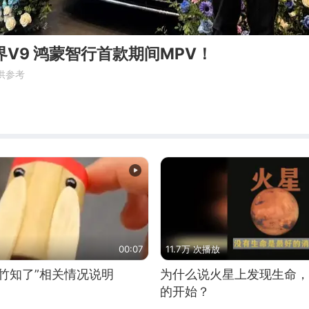
科技车皇 智界V9 鸿蒙智行首款期间MPV！
供参考
00:07
11.7万 次播放
竹知了”相关情况说明
为什么说火星上发现生命，
的开始？