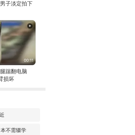
男子淡定拍下
00:11
腿踹翻电脑
臂损坏
近
：本不需辍学