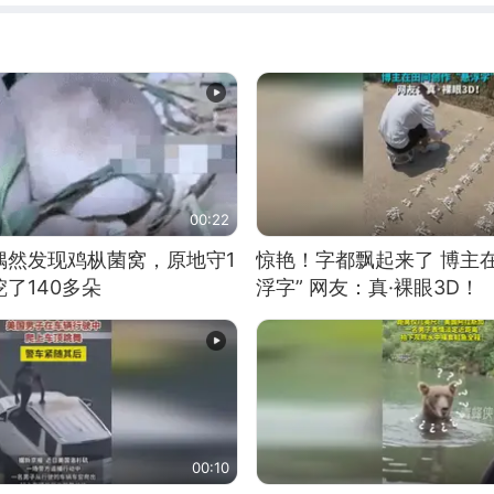
00:22
偶然发现鸡枞菌窝，原地守1
惊艳！字都飘起来了 博主
了140多朵
浮字” 网友：真·裸眼3D！
00:10