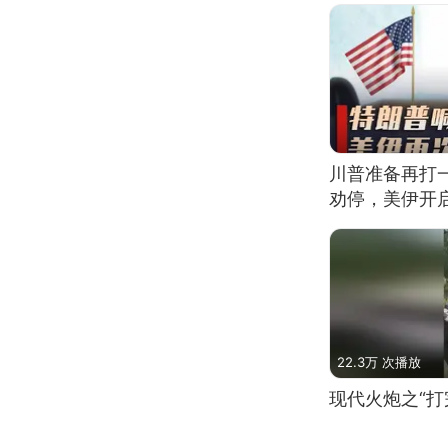
川普准备再打
劝停，美伊开
22.3万 次播放
现代火炮之“打