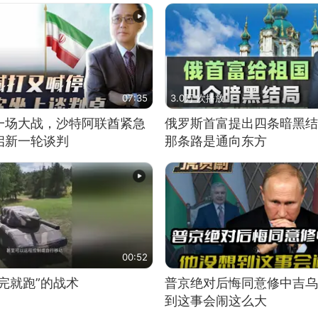
07:35
3.0万 次播放
一场大战，沙特阿联酋紧急
俄罗斯首富提出四条暗黑结
启新一轮谈判
那条路是通向东方
00:52
完就跑”的战术
普京绝对后悔同意修中吉乌
到这事会闹这么大