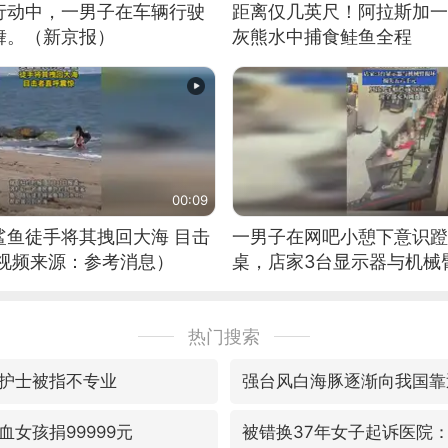
行动中，一男子在车辆行驶
距离仅几英尺！阿拉斯加一
舞。（新京报）
灰熊水中捕食鲑鱼全程
00:09
鲨鱼徒手将其拽回大海 目击
一男子在网吧小憩下意识蹬
（视频来源：参考消息）
桌，店家3台显示器与机械
热门搜索
护士被指不专业
强台风白海豚逐渐向我国靠
女孩捐99999元
被错换37年女子起诉医院