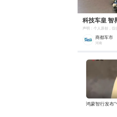
00:00
声明：个人原创，仅
商都车市
河南
鸿蒙智行发布“