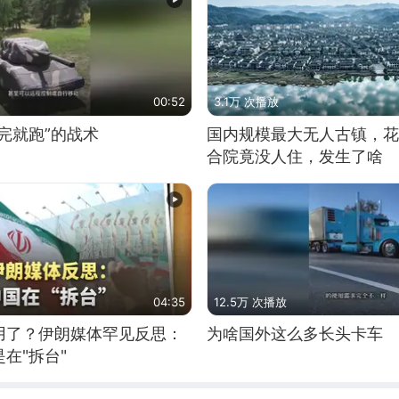
00:52
3.1万 次播放
完就跑”的战术
国内规模最大无人古镇，花
合院竟没人住，发生了啥
04:35
12.5万 次播放
用了？伊朗媒体罕见反思：
为啥国外这么多长头卡车
在"拆台"