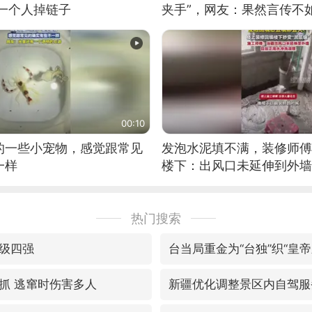
有一个人掉链子
夹手”，网友：果然言传不
00:10
的一些小宠物，感觉跟常见
发泡水泥填不满，装修师傅
一样
楼下：出风口未延伸到外墙
热门搜索
级四强
台当局重金为“台独”织“皇帝
抓 逃窜时伤害多人
新疆优化调整景区内自驾服