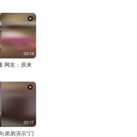
00:14
懂 网友：原来
00:17
向弟弟演示“门