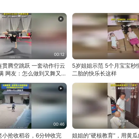
00:12
连贯腾空跳跃 一套动作行云
5岁姐姐示范 5个月宝宝秒
满 网友：怎么做到又舞又武
二胎的快乐长这样
00:46
老小抢收稻谷，6分钟收完
姐姐的“硬核教育”，用黄瓜