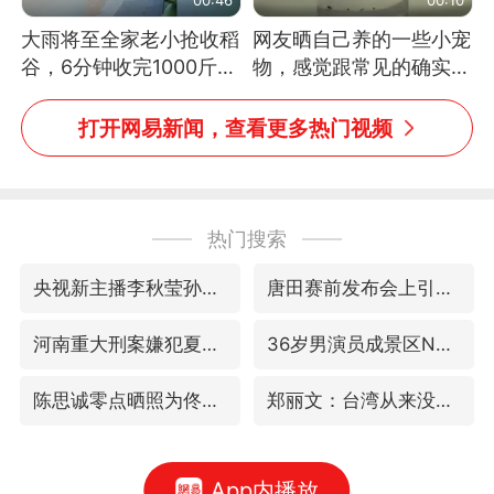
大雨将至全家老小抢收稻
网友晒自己养的一些小宠
谷，6分钟收完1000斤，
物，感觉跟常见的确实有
没有一个人掉链子
些不一样
打开网易新闻，查看更多热门视频
热门搜索
央视新主播李秋莹孙亚鹏亮相
唐田赛前发布会上引用《孙子兵法》
河南重大刑案嫌犯夏某钢落网
36岁男演员成景区NPC后人气爆棚
陈思诚零点晒照为佟丽娅庆生
郑丽文：台湾从来没有“独立”过
App内播放