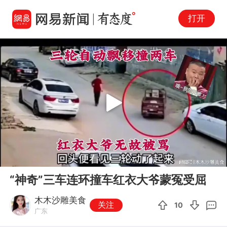
打开
Play
00:00
00:55
En
“神奇”三车连环撞车红衣大爷蒙冤受屈
fu
木木沙雕美食
关注
10
广东