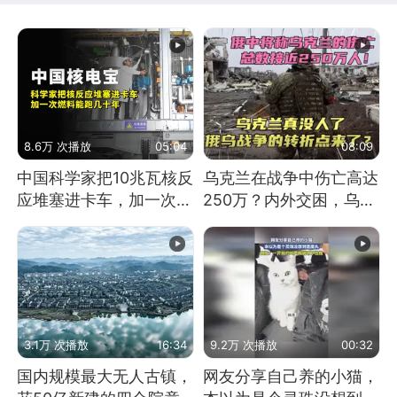
8.6万 次播放
05:04
08:09
中国科学家把10兆瓦核反
乌克兰在战争中伤亡高达
应堆塞进卡车，加一次燃
250万？内外交困，乌克
料能跑几十年
兰这下真没人了！
3.1万 次播放
16:34
9.2万 次播放
00:32
国内规模最大无人古镇，
网友分享自己养的小猫，