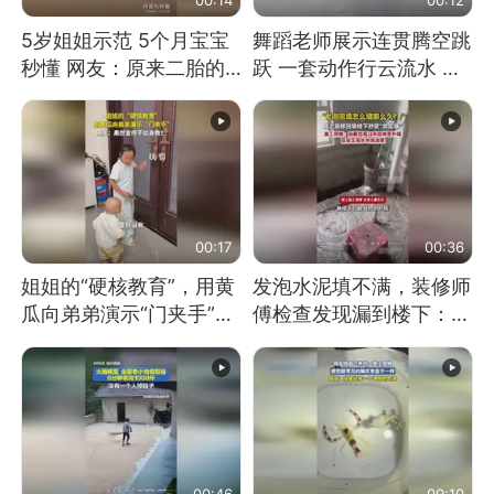
5岁姐姐示范 5个月宝宝
舞蹈老师展示连贯腾空跳
秒懂 网友：原来二胎的
跃 一套动作行云流水 节
快乐长这样
奏感拉满 网友：怎么做
到又舞又武的？
00:17
00:36
姐姐的“硬核教育”，用黄
发泡水泥填不满，装修师
瓜向弟弟演示“门夹手”，
傅检查发现漏到楼下：出
网友：果然言传不如身
风口未延伸到外墙
教！
00:46
00:10