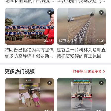
花50亿新建的四合院竟
本以为是个灵珠没想到是
没人住，发生了啥
魔丸
03:13
1.7万 次播放
01:01
特朗普已拒绝为乌方提供
这就是一片树林为啥却直
更多防空导弹！俄罗斯抓
接把它粉碎的真正原因
住窗口期猛炸基辅
更多热门视频
打开应用 查看更多
00:14
00:12