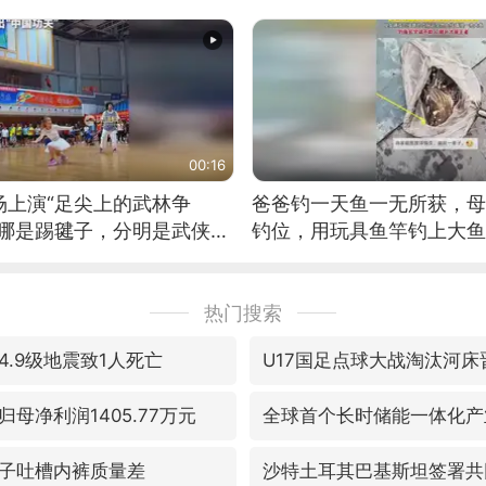
位考级不带古筝的选手。”
日电讯）
00:16
场上演“足尖上的武林争
爸爸钓一天鱼一无所获，母
这哪是踢毽子，分明是武侠片
钓位，用玩具鱼竿钓上大鱼
好觉
热门搜索
.9级地震致1人死亡
U17国足点球大战淘汰河床
母净利润1405.77万元
全球首个长时储能一体化产
子吐槽内裤质量差
沙特土耳其巴基斯坦签署共