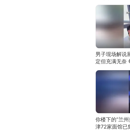
男子现场解说
定但充满无奈 
有瑕疵 网友：
我没绷住
你楼下的“兰州
津72家面馆已