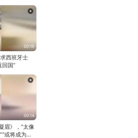
00:19
恳求西班牙士
回国”
00:14
凝眉》，“太像
”“或将成为首