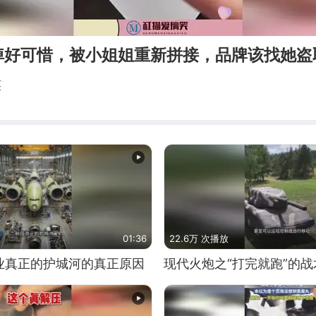
掉好可惜，被小姐姐重新拼接，品牌该找她盗
笑
01:36
22.6万 次播放
业真正的护城河的真正原因
现代火炮之“打完就跑”的战