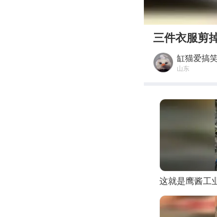
00:00
三件衣服剪
缸猫爱搞
山东
这就是鹰酱工