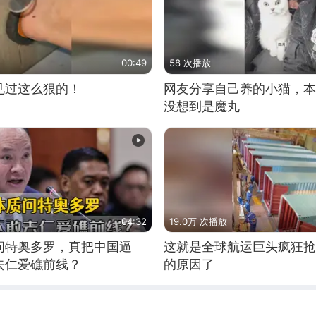
00:49
58 次播放
见过这么狠的！
网友分享自己养的小猫，本
没想到是魔丸
04:32
19.0万 次播放
问特奥多罗，真把中国逼
这就是全球航运巨头疯狂抢
去仁爱礁前线？
的原因了