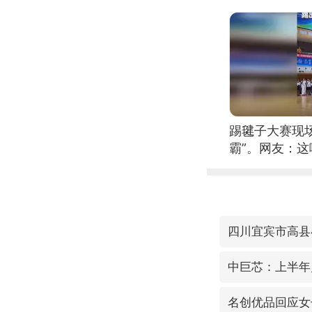
踢毽子大赛现
霸”。网友：
现场！#睡个
四川宜宾市高县4
中巨芯：上半年归
名创优品回应女