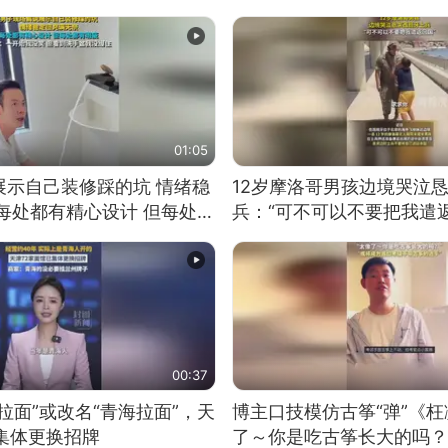
01:05
展示自己装修踩的坑 情绪稳
12岁摩洛哥男孩边境哭泣
每处都有精心设计 但每处都
兵：“可不可以不要把我遣返
一开始我没笑 但看到洗手盆
00:37
拉面”或改名“青海拉面”，天
博主口技模仿古筝“弹”《枉
集体更换招牌
了～你是吃古筝长大的吗？