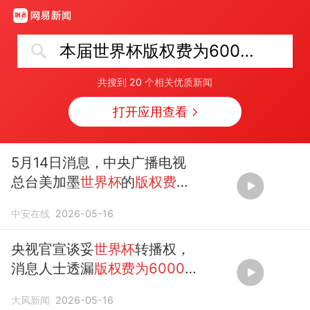
本届世界杯版权费为6000万美元
共搜到
20
个相关优质新闻
打开应用查看
5月14日消息，中央广播电视
总台美加墨
世界杯
的
版权费为
6000万美元
，央视总台感谢
中安在线
2026-05-16
全国网友的支持
央视官宣谈妥
世界杯
转播权，
消息人士透漏
版权费为6000
万美元
大风新闻
2026-05-16