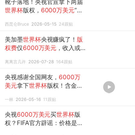
靴子落地！央视官宣拿下两届
世界杯
版权，
6000万美元
“白
菜价”
西昆仑Bruce
2026-05-15
24
跟贴
美加墨
世界杯
央视赚疯了！
版
权费
仅
6000万美元
，收入或
破80亿大关
离离言几许
2026-07-28
164
跟贴
央视感谢全国网友，
6000万
美元
拿下
世界杯
版权！含金量
有多高？
一林
2026-05-16
11
跟贴
央视
6000万美元
买
世界杯
版
权？FIFA官方辟谣：价格是有
史以来最高