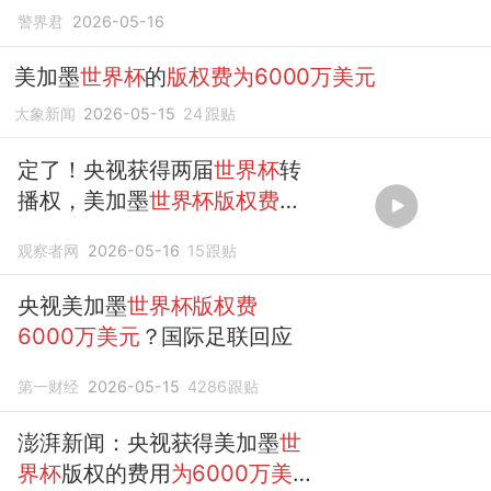
谢全国网友的支持
警界君
2026-05-16
美加墨
世界杯
的
版权费为6000万美元
大象新闻
2026-05-15
24
跟贴
定了！央视获得两届
世界杯
转
播权，美加墨
世界杯版权费为
6000万美元
，央视感谢全国
观察者网
2026-05-16
15
跟贴
网友的支持
央视美加墨
世界杯版权费
6000万美元
？国际足联回应
第一财经
2026-05-15
4286
跟贴
澎湃新闻：央视获得美加墨
世
界杯
版权的费用
为6000万美