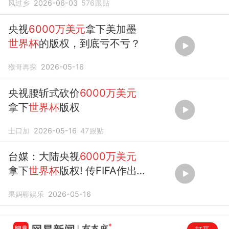
风过乡
2026-06-03
576
跟贴
央视
6000万美元
拿下美加墨
世界杯
的版权，到底亏不亏？
猴哥再探
2026-05-16
央视腰斩式砍价
6000万美元
拿下
世界杯
版权
士口加
2026-05-16
47
跟贴
台媒：大陆央视
6000万美元
拿下
世界杯
版权! 传FIFA作出
重大让步!
果妈聊娱乐
2026-05-16