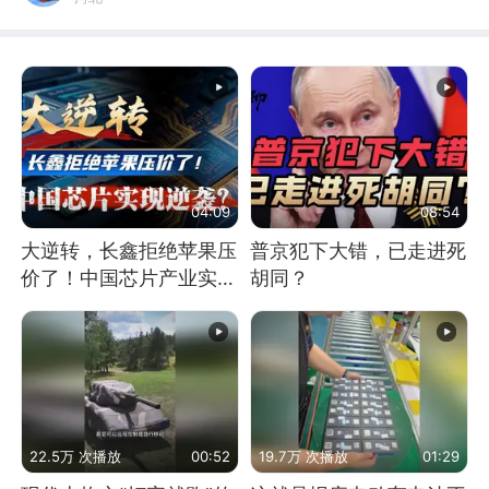
04:09
08:54
大逆转，长鑫拒绝苹果压
普京犯下大错，已走进死
价了！中国芯片产业实现
胡同？
怎样的逆袭？
22.5万 次播放
00:52
19.7万 次播放
01:29