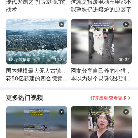
现代火炮之“打完就跑”的
这就是报废电动车电池不
战术
能整块扔进熔炉的原因了
1.8万 次播放
16:34
00:32
国内规模最大无人古镇，
网友分享自己养的小猫，
花50亿新建的四合院竟
本以为是个灵珠没想到是
没人住，发生了啥
魔丸
更多热门视频
打开应用 查看更多