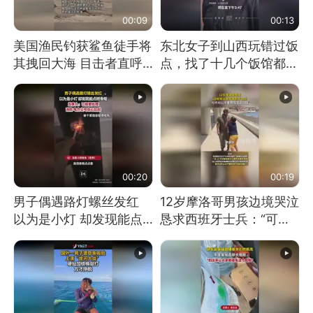
00:09
00:13
美国渔民钓获鲨鱼徒手将
东北女子到山西玩错过饭
其拽回大海 目击者直呼
点，找了十几个饭馆都没
震惊 （视频来源：参考
开门：午休到几点
消息）
00:20
00:19
男子偶遇路灯螺丝发红
12岁摩洛哥男孩边境哭泣
以为是小灯 却发现能点
恳求西班牙士兵：“可不
燃香烟 当事人：已报警
可以不要把我遣返回国”
处理