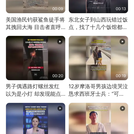
00:09
00:13
美国渔民钓获鲨鱼徒手将
东北女子到山西玩错过饭
其拽回大海 目击者直呼
点，找了十几个饭馆都没
震惊 （视频来源：参考
开门：午休到几点
消息）
00:20
00:19
男子偶遇路灯螺丝发红
12岁摩洛哥男孩边境哭泣
以为是小灯 却发现能点
恳求西班牙士兵：“可不
燃香烟 当事人：已报警
可以不要把我遣返回国”
处理