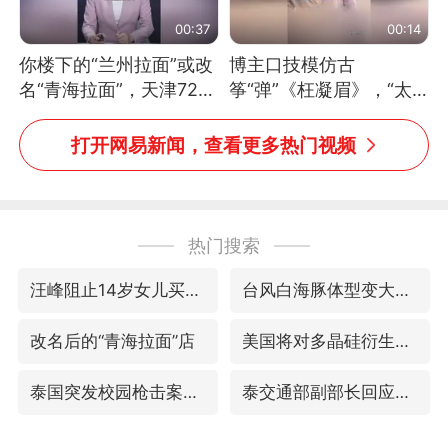
00:37
00:14
你楼下的“兰州拉面”或改
博主口技模仿古
名“青海拉面”，天津72家
筝“弹”《枉凝眉》，“太
面馆已集体更换招牌
像了～你是吃古筝长大的
吗？”“或将成为首位考级
打开网易新闻，查看更多热门视频
不带古筝的选手。”（来
源：新华每日电讯）
热门搜索
汪峰阻止14岁女儿买大牌
台风白海豚体型变大近似13个浙江面积
改名后的“青海拉面”店
美国将对多晶硅衍生品加征15%关税
泰国突发校园枪击案已致2死多伤
泰交通部副部长回应中国游客遭歧视