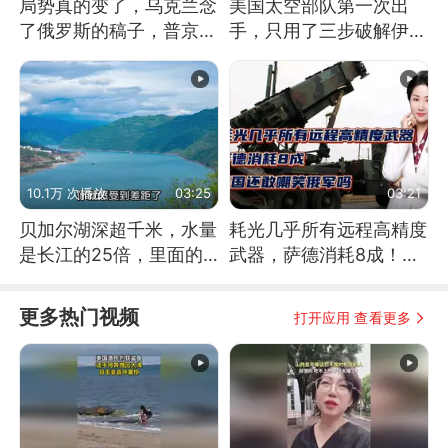
局势真的变了，乌克兰念
美国太空部队第一次出
了俄罗斯的稿子，普京说
手，只用了三步破解伊朗
战胜自己就是胜利
防空
10.1万 次播放
03:25
03:21
贝加尔湖深超千米，水量
耗光几乎所有远程高精度
是长江的25倍，里面的
武器，萨德消耗8成！美
鱼究竟有多大？
国还敢嘲笑俄军吗
更多热门视频
打开应用 查看更多