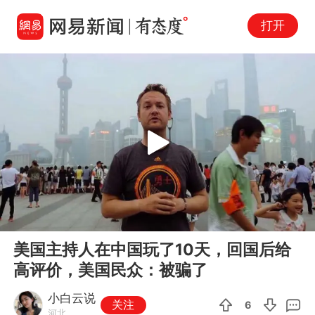
打开
Play
00:00
01:06
En
美国主持人在中国玩了10天，回国后给
fu
高评价，美国民众：被骗了
小白云说
关注
6
河北