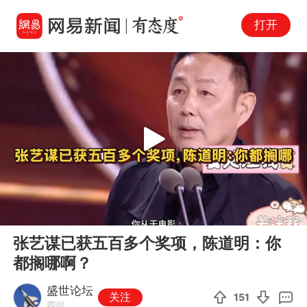
打开
Play
00:00
01:19
En
张艺谋已获五百多个奖项，陈道明：你
fu
都搁哪啊？
盛世论坛
关注
151
四川