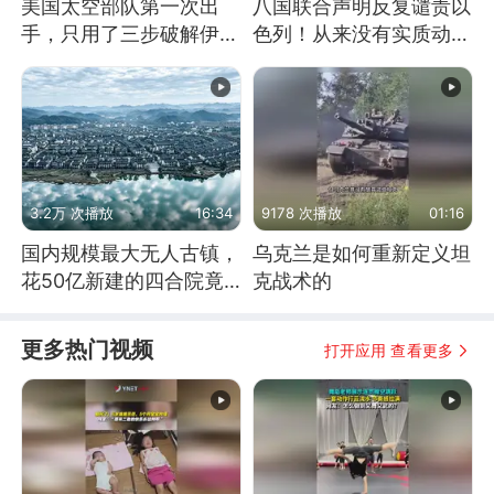
美国太空部队第一次出
八国联合声明反复谴责以
手，只用了三步破解伊朗
色列！从来没有实质动
防空
作！根源是惧怕美国
3.2万 次播放
16:34
9178 次播放
01:16
国内规模最大无人古镇，
乌克兰是如何重新定义坦
花50亿新建的四合院竟
克战术的
没人住，发生了啥
更多热门视频
打开应用 查看更多