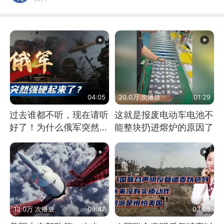
04:05
20.0万 次播放
01:29
过去谁都不听，现在请听
这就是报废电动车电池不
好了！为什么俄军突然强
能整块扔进熔炉的原因了
硬起来了？
12.0万 次播放
09:47
03:05