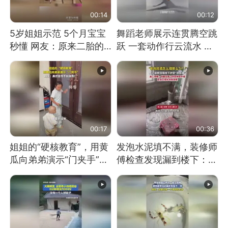
00:14
00:12
5岁姐姐示范 5个月宝宝
舞蹈老师展示连贯腾空跳
秒懂 网友：原来二胎的
跃 一套动作行云流水 节
快乐长这样
奏感拉满 网友：怎么做
到又舞又武的？
00:17
00:36
姐姐的“硬核教育”，用黄
发泡水泥填不满，装修师
瓜向弟弟演示“门夹手”，
傅检查发现漏到楼下：出
网友：果然言传不如身
风口未延伸到外墙
教！