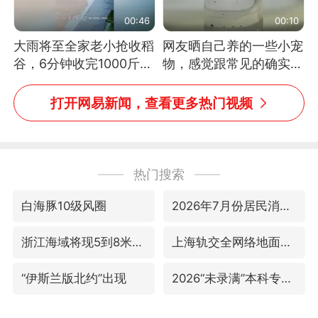
00:46
00:10
大雨将至全家老小抢收稻
网友晒自己养的一些小宠
谷，6分钟收完1000斤，
物，感觉跟常见的确实有
没有一个人掉链子
些不一样
打开网易新闻，查看更多热门视频
热门搜索
白海豚10级风圈
2026年7月份居民消费价格同比上涨0.5%
浙江海域将现5到8米巨浪到狂浪
上海轨交全网络地面高架区段限速运行
“伊斯兰版北约”出现
2026“未录满”本科专业排行榜出炉