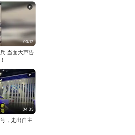
00:12
兵 当面大声告
！
04:33
号，走出自主