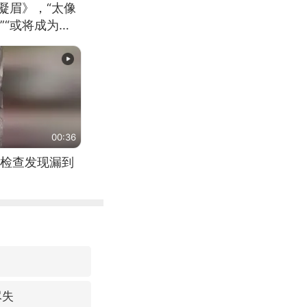
凝眉》，“太像
”“或将成为首
（来源：新华每
00:36
检查发现漏到
尽失