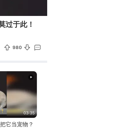
04:46
Enter
莫过于此！
fullscreen
980
03:35
把它当宠物？