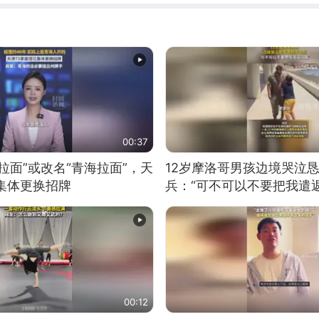
00:37
拉面”或改名“青海拉面”，天
12岁摩洛哥男孩边境哭泣
集体更换招牌
兵：“可不可以不要把我遣返
00:12