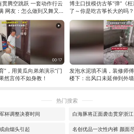
连贯腾空跳跃 一套动作行云
博主口技模仿古筝“弹”《枉
满 网友：怎么做到又舞又武
了～你是吃古筝长大的吗？
位考级不带古筝的选手。”
日电讯）
00:17
育”，用黄瓜向弟弟演示“门
发泡水泥填不满，装修师傅
：果然言传不如身教！
楼下：出风口未延伸到外墙
热门搜索
军杯调整决赛时间
白海豚将正面袭击贯穿浙江
或由烟头引起
名创优品一次性内裤 颜面