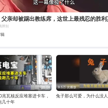
，父亲却被踢出教练席，这世上最残忍的胜利
慎辨别
剪辑
05:04
9.5万 次播放
10兆瓦核反应堆塞进卡车，
兔子那么可爱，为什么没人
跑几十年