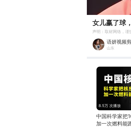
00:00
女儿赢了球
声明：取材网络，谨
语妍视频
山东
8.5万 次播放
中国科学家把
加一次燃料能