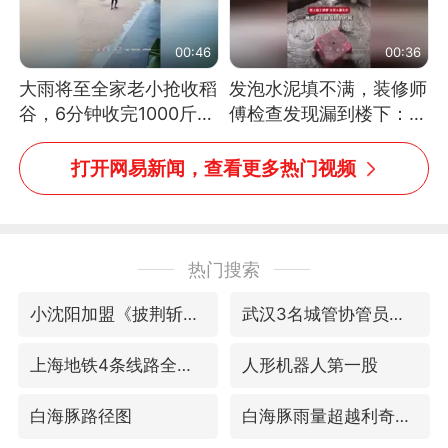
00:46
00:36
大雨将至全家老小抢收稻
发泡水泥填不满，装修师
谷，6分钟收完1000斤，
傅检查发现漏到楼下：出
没有一个人掉链子
风口未延伸到外墙
打开网易新闻，查看更多热门视频
热门搜索
小沈阳加盟《披荆斩棘》
武汉3名城管协管员殴打摊主被刑拘
上海地铁4条线路全线停运
人形机器人第一股
白海豚路径图
白海豚雨量超越利奇马、巴威