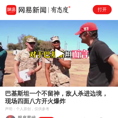
打开
Play
00:00
05:04
En
巴基斯坦一个不留神，敌人杀进边境，
fu
现场四面八方开火爆炸
声明：个人原创，仅供参考
眼底星碎