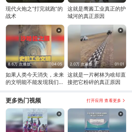
现代火炮之“打完就跑”的
这就是鹰酱工业真正的护
战术
城河的真正原因
8.6万 次播放
04:05
2.0万 次播放
01:01
如果人类今天消失，未来
这就是一片树林为啥却直
的文明能不能发现我们存
接把它粉碎的真正原因
在过？
更多热门视频
打开应用 查看更多