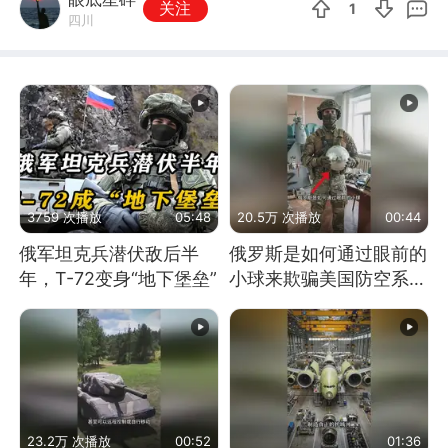
关注
1
四川
3759 次播放
05:48
20.5万 次播放
00:44
俄军坦克兵潜伏敌后半
俄罗斯是如何通过眼前的
年，T-72变身“地下堡垒”
小球来欺骗美国防空系统
的
23.2万 次播放
00:52
01:36