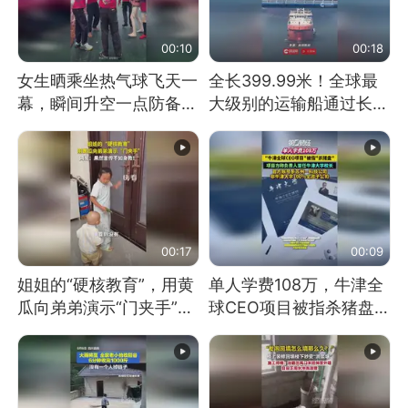
00:10
00:18
女生晒乘坐热气球飞天一
全长399.99米！全球最
幕，瞬间升空一点防备都
大级别的运输船通过长江
没有
大桥这一幕，太震撼了！
00:17
00:09
姐姐的“硬核教育”，用黄
单人学费108万，牛津全
瓜向弟弟演示“门夹手”，
球CEO项目被指杀猪盘，
网友：果然言传不如身
项目方称负责人曾任牛津
教！
大学校长