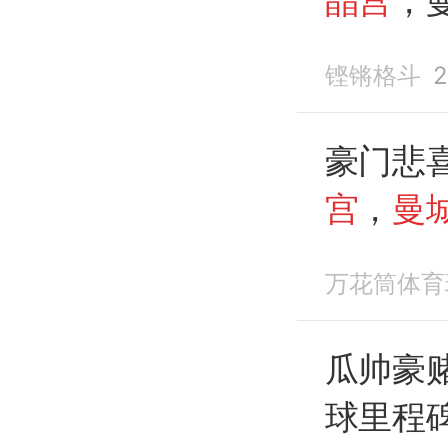
晶宫
，
铿锵格斗
2
豪门悲喜
宫
，
曼
尔西4-
万花筒体育
瓜帅豪赌
球里程