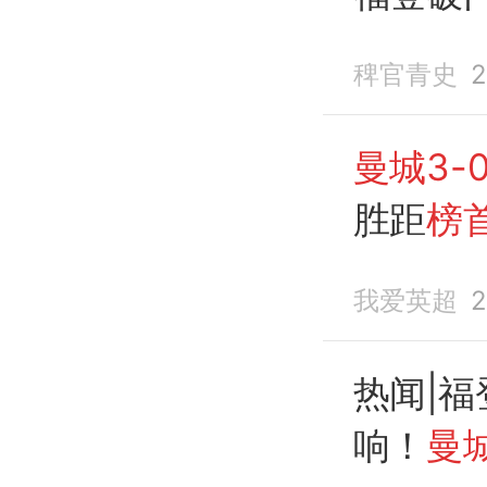
稗官青史
2
曼城3-
胜距
榜
近4轮6
我爱英超
2
热闻|
响！
曼