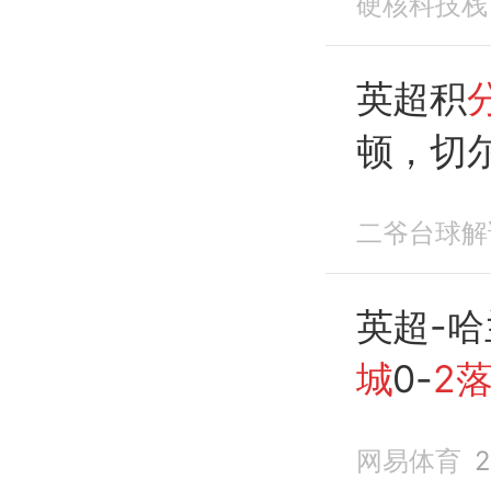
硬核科技栈
英超积
顿，切
暂居
榜
二爷台球解
英超-
城
0-
2
网易体育
2