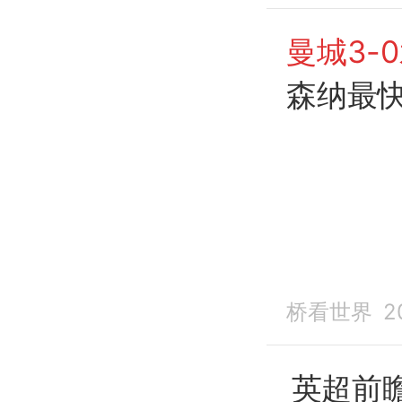
曼城3-
森纳最
桥看世界
2
英超前瞻