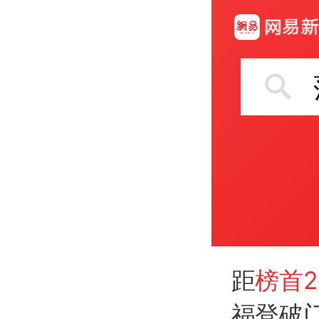
距
榜首
福登破