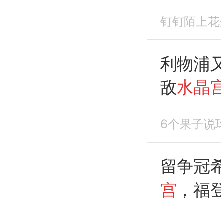
压阿森
钉钉陌上花
利物浦又
敌
水晶
马
曼城
6个果子说
留争冠
宫
，福
破门。