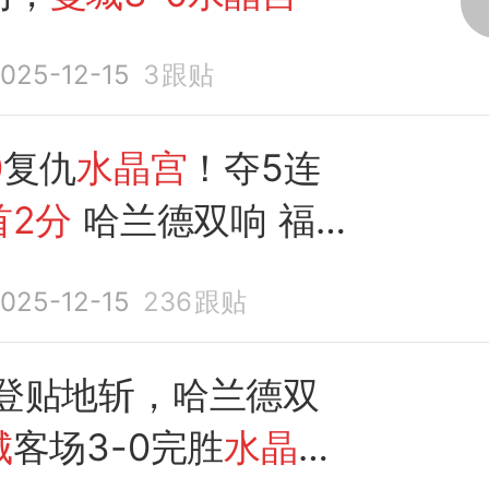
025-12-15
3
跟贴
0
复仇
水晶宫
！夺5连
首2分
哈兰德双响 福登
球
025-12-15
236
跟贴
福登贴地斩，哈兰德双
城
客场3-0完胜
水晶宫