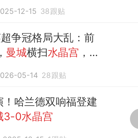
2分
025-12-15
38
跟贴
英超争冠格局大乱：前
，
曼城
横扫
水晶宫
，福
攻
026-05-14
28
跟贴
演！哈兰德双响福登建
城3-0水晶宫