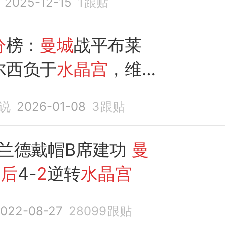
2025-12-15
1
跟贴
分
榜：
曼城
战平布莱
尔西负于
水晶宫
，维拉
首
说
2026-01-08
3
跟贴
哈兰德戴帽B席建功
曼
落后
4-
2
逆转
水晶宫
022-08-27
28099
跟贴