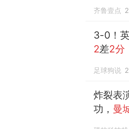
距
榜首
齐鲁壹点
2
3-0！
2
差
2分
登两助
足球狗说
2
炸裂表
功，
曼