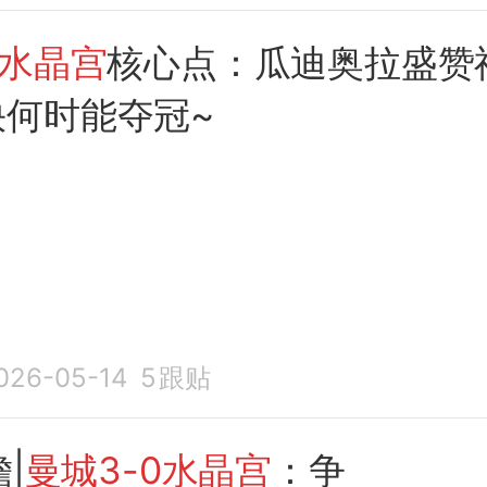
0水晶宫
核心点：瓜迪奥拉盛赞
快何时能夺冠~
026-05-14
5
跟贴
|
曼城3-0水晶宫
：争