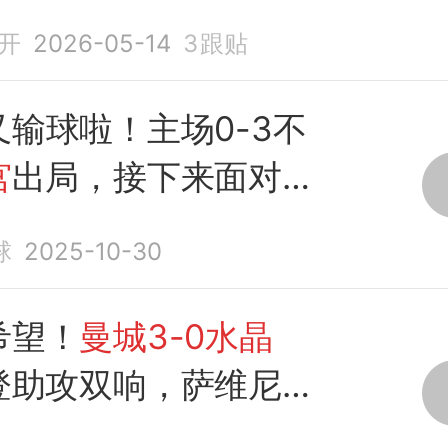
纳
开
2026-05-14
3
跟贴
输球啦！主场0-3不
宫
出局，接下来面对皇
球
2025-10-30
希望！
曼城3-0水晶
登助攻双响，萨维尼奥