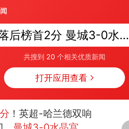
落后榜首2分 曼城3-0水晶
共搜到
20
个相关优质新闻
打开应用查看
2分
！英超-哈兰德双响
门，
曼城3-0水晶宫