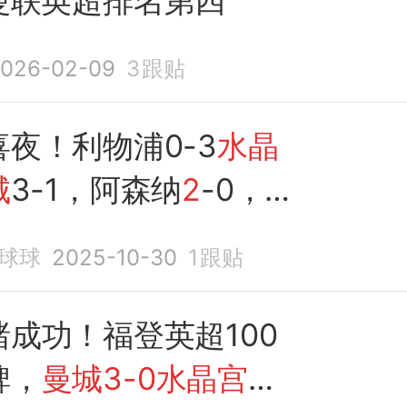
曼联英超排名第四
026-02-09
3
跟贴
夜！利物浦0-3
水晶
城
3-1，阿森纳
2
-0，切
3
球球
2025-10-30
1
跟贴
成功！福登英超100
碑，
曼城3-0水晶宫
施