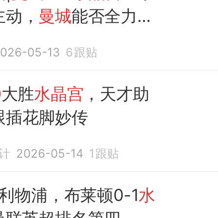
主动，
曼城
能否全力以
026-05-13
6
跟贴
0
大胜
水晶宫
，天才助
跟插花脚妙传
计
2026-05-14
1
跟贴
1利物浦，布莱顿0-1
水