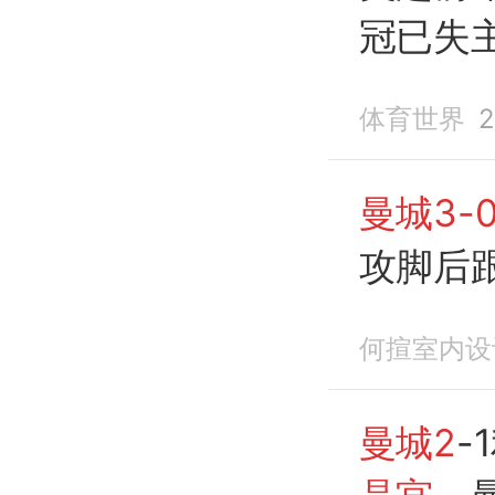
冠已失
赴
体育世界
2
曼城3-
攻脚后
何揎室内设
曼城2
-