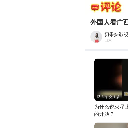
00:00
外国人看广
切果妹影
山东
12.3万 次播放
为什么说火星
的开始？