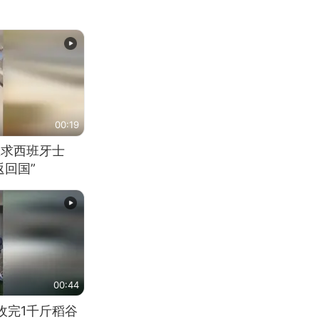
00:19
恳求西班牙士
回国”
00:44
收完1千斤稻谷