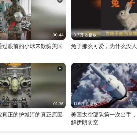
00:44
9.7万 次播放
通过眼前的小球来欺骗美国
兔子那么可爱，为什么没人
01:36
11.9万 次播放
业真正的护城河的真正原因
美国太空部队第一次出手，
解伊朗防空