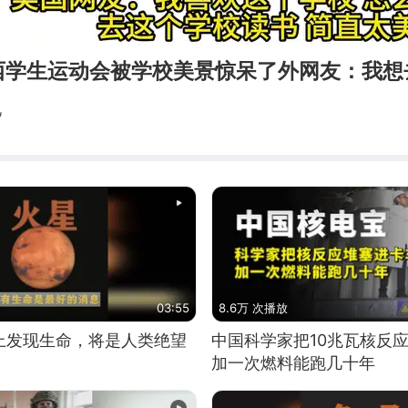
西学生运动会被学校美景惊呆了外网友：我想
视
03:55
8.6万 次播放
上发现生命，将是人类绝望
中国科学家把10兆瓦核反
加一次燃料能跑几十年