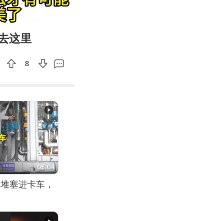
01:22
Enter
去这里
fullscreen
8
05:04
应堆塞进卡车，