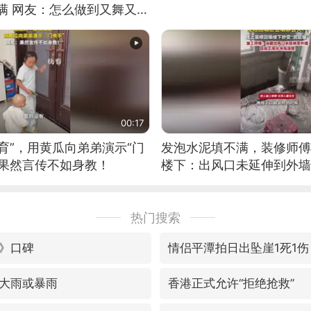
满 网友：怎么做到又舞又武
00:17
育”，用黄瓜向弟弟演示“门
发泡水泥填不满，装修师傅
：果然言传不如身教！
楼下：出风口未延伸到外墙
热门搜索
》口碑
情侣平潭拍日出坠崖1死1伤
大雨或暴雨
香港正式允许“拒绝抢救”