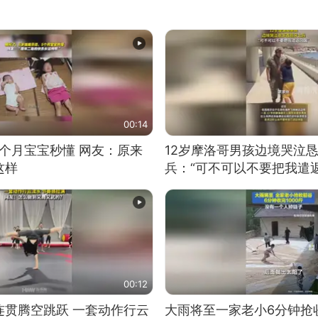
00:14
5个月宝宝秒懂 网友：原来
12岁摩洛哥男孩边境哭泣
这样
兵：“可不可以不要把我遣返
00:12
连贯腾空跳跃 一套动作行云
大雨将至一家老小6分钟抢