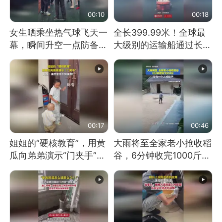
00:10
00:18
女生晒乘坐热气球飞天一
全长399.99米！全球最
幕，瞬间升空一点防备都
大级别的运输船通过长江
没有
大桥这一幕，太震撼了！
00:17
00:46
姐姐的“硬核教育”，用黄
大雨将至全家老小抢收稻
瓜向弟弟演示“门夹手”，
谷，6分钟收完1000斤，
网友：果然言传不如身
没有一个人掉链子
教！