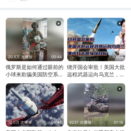
20.5万 次播放
00:44
03:35
俄罗斯是如何通过眼前的
绕开国会审批！美国大批
小球来欺骗美国防空系统
远程武器运向乌克兰，集
的
中打击俄纵深目标
12.0万 次播放
09:47
9237 次播放
01:16