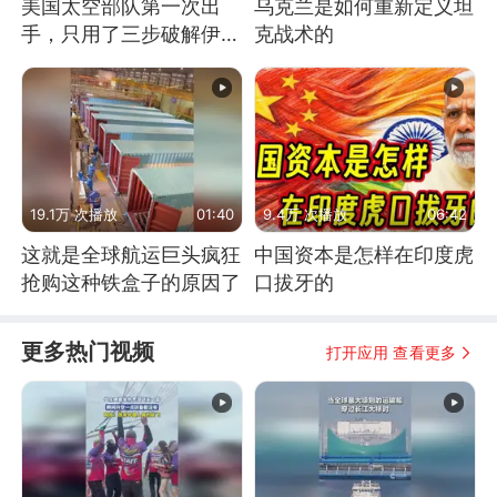
美国太空部队第一次出
乌克兰是如何重新定义坦
手，只用了三步破解伊朗
克战术的
防空
19.1万 次播放
01:40
9.4万 次播放
06:42
这就是全球航运巨头疯狂
中国资本是怎样在印度虎
抢购这种铁盒子的原因了
口拔牙的
更多热门视频
打开应用 查看更多