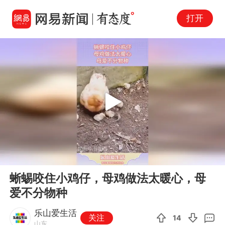
打开
Play
00:00
00:11
En
蜥蜴咬住小鸡仔，母鸡做法太暖心，母
fu
爱不分物种
乐山爱生活
关注
14
山东