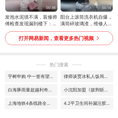
00:36
00:14
发泡水泥填不满，装修师
阳台上滚筒洗衣机自爆，
傅检查发现漏到楼下：出
满筒碎玻璃渣，维修人员
风口未延伸到外墙
称是人为原因，从未见过
洗衣机自爆
打开网易新闻，查看更多热门视频
热门搜索
宇树申购 中一签有望赚20万元
律师谈贾冰私人饭局被偷拍
白海豚雨量超越利奇马、巴威
小沈阳加盟《披荆斩棘》
上海地铁4条线路全线停运
4.2平卫生间补漏注胶花1.55万