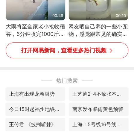
00:46
00:10
大雨将至全家老小抢收稻
网友晒自己养的一些小宠
谷，6分钟收完1000斤，
物，感觉跟常见的确实有
没有一个人掉链子
些不一样
打开网易新闻，查看更多热门视频
热门搜索
上海有出现龙卷潜势
王艺迪2-4不敌张本美和止步4强
今日15时起福州地铁高架区段停运
南京发布暴雨黄色预警
王传君 《披荆斩棘》
上海：5号线16号线浦江线全线停运