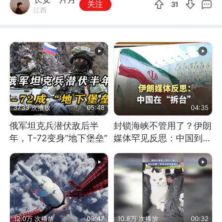
关注
31
江西
3733 次播放
05:48
04:35
俄军坦克兵潜伏敌后半
封锁海峡不管用了？伊朗
年，T-72变身“地下堡垒”
媒体罕见反思：中国到底
是不是在"拆台"
12.0万 次播放
09:47
10.8万 次播放
00:32