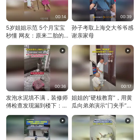
00:14
00:39
5岁姐姐示范 5个月宝宝
孙子考取上海交大爷爷感
秒懂 网友：原来二胎的
谢亲家母
快乐长这样
00:36
00:17
发泡水泥填不满，装修师
姐姐的“硬核教育”，用黄
傅检查发现漏到楼下：出
瓜向弟弟演示“门夹手”，
风口未延伸到外墙
网友：果然言传不如身
教！