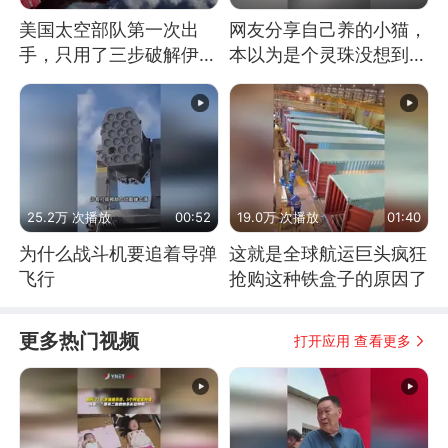
美国太空部队第一次出
网友分享自己养的小猫，
手，只用了三步破解伊朗
本以为是个灵珠没想到是
防空
魔丸
25.2万 次播放
00:52
19.0万 次播放
01:40
为什么战斗机要追着导弹
这就是全球航运巨头疯狂
飞行
抢购这种铁盒子的原因了
更多热门视频
打开应用 查看更多