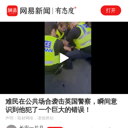
打开
Play
00:00
01:26
En
难民在公共场合袭击英国警察，瞬间意
fu
识到他犯了一个巨大的错误！
声明：取材网络，谨慎辨别
长安一片月