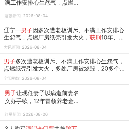
满工作安排心生怨气，点燃厂
房纸壳引发大火，财产损失高
蓬勃新闻
2026-08-04
达219
万余元
，残值2.7
万
元，
获刑
10年赔偿216
万余元
辽宁一
男子
因多次遭老板训斥、不满工作安排心
生怨气，点燃厂房纸壳引发大火，
获刑
10年、赔
偿216
万余元
大风新闻
2026-08-04
男子
多次遭老板训斥、不满工作安排心生怨气，
点燃纸壳引发大火，多处厂房被烧毁，20多个
小时才扑灭，损失219
万余元
，
获刑
10年、赔偿
宁阳融媒
2026-08-04
216
万
男子
让现任妻子以病逝前妻名
义办手续，12年冒领养老金
2.7
万余元
，双双
获刑
红星新闻
2026-08-06
3人购买
演唱会门票
共被
骗万