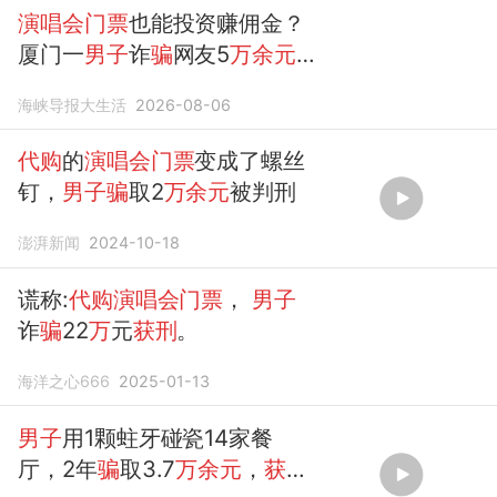
演唱会门票
也能投资赚佣金？
厦门一
男子
诈
骗
网友5
万余元
获刑
海峡导报大生活
2026-08-06
代购
的
演唱会门票
变成了螺丝
钉，
男子骗
取2
万余元
被判刑
澎湃新闻
2024-10-18
谎称:
代购演唱会门票
，
男子
诈
骗
22
万
元
获刑
。
海洋之心666
2025-01-13
男子
用1颗蛀牙碰瓷14家餐
厅，2年
骗
取3.7
万余元
，
获刑