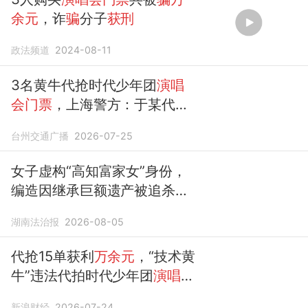
余元
，诈
骗
分子
获刑
政法频道
2024-08-11
3名黄牛代抢时代少年团
演唱
会门票
，上海警方：于某代抢
15单获利
万余元
被刑拘，华某
台州交通广播
2026-07-25
代抢8单被行拘；陈某未抢到
票但使用外挂，被处以罚款
女子虚构“高知富家女”身份，
编造因继承巨额遗产被追杀、
为国家执行秘密任务受伤等谎
湖南法治报
2026-08-05
言
骗
取98
万余元
，
获刑
10年，
并处罚金12
万
元
代抢15单获利
万余元
，“技术黄
牛”违法代拍时代少年团
演唱会
门票
被刑拘
新浪财经
2026-07-24