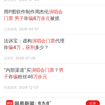
用P图软件制作周杰伦
演唱会
门票
男子
诈
骗
8
万余元
被抓
上游新闻
2026-04-07
法诉宝：虚构
演唱会门票
代理
诈
骗
4
万
，
获刑
多少？
法诉宝
2026-07-28
“内部渠道”买
演唱会门票
？
男
子
诈
骗
粉丝46
万余元
封面新闻
2024-12-03
打开