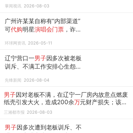
一年三个月
掌闻视讯
2026-08-03
广州许某某自称有“内部渠道”
可
代购
明星
演唱会门票
，诈
骗
35人共
37万余元
，到公安机关
环球网资讯
2026-05-11
自行投案，法院判了
辽宁营口一
男子
因多次被老板
训斥、不满工作安排心生怨
气，深夜点燃厂房纸壳引发大
先锋新闻
2026-08-04
火，财产损失高达219
万余
元
，
获刑
10年赔偿216
万余元
男子
因对老板不满，在辽宁一厂房内故意点燃废
纸壳引发大火，造成200余
万
元财产损失；该
男
子获刑
10年，赔偿216
万余元
三湘都市报
2026-08-03
男子
因多次遭到老板训斥、不