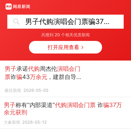
男子代购演唱会门票骗37万余元获刑
共搜到
20
个相关优质新闻
打开应用查看
男子
承诺
代购
周杰伦
演唱会门
票
诈
骗
43
万余元
，建群自导自
演并谎称“钱已转给上线”，
获
极目新闻
2026-05-05
刑
7年8个月罚6
万
元
男子
称有“内部渠道”
代购演唱会门票
诈
骗37万
余元获刑
大象新闻
2026-05-12