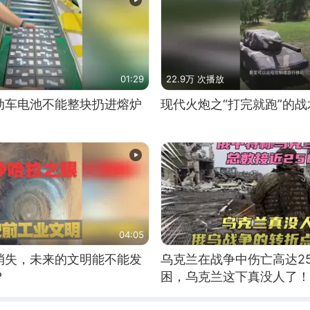
01:29
22.9万 次播放
动车电池不能整块扔进熔炉
现代火炮之“打完就跑”的战
04:05
消失，未来的文明能不能发
乌克兰在战争中伤亡高达2
？
困，乌克兰这下真没人了！