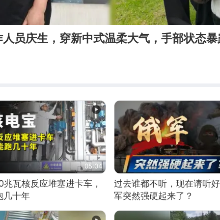
作人员庆生，穿新中式温柔大气，手部状态暴
05:04
10兆瓦核反应堆塞进卡车，
过去谁都不听，现在请听好
跑几十年
军突然强硬起来了？