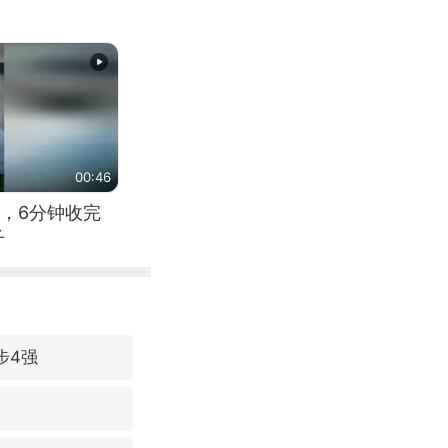
00:46
，6分钟收完
子
步4强