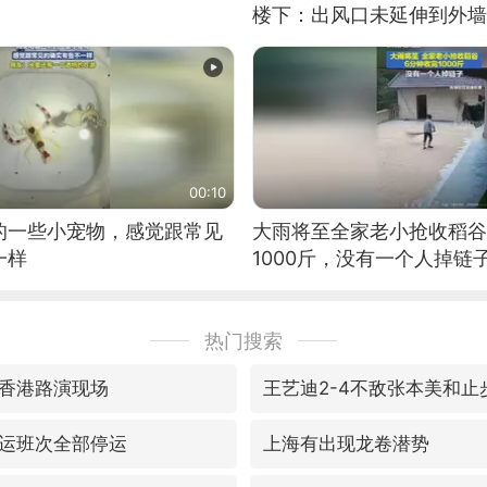
楼下：出风口未延伸到外墙
00:10
的一些小宠物，感觉跟常见
大雨将至全家老小抢收稻谷
一样
1000斤，没有一个人掉链
热门搜索
香港路演现场
王艺迪2-4不敌张本美和止
运班次全部停运
上海有出现龙卷潜势