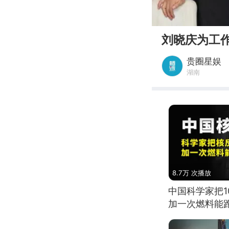
00:00
刘晓庆为工
贵圈星娱
湖南
8.7万 次播放
中国科学家把
加一次燃料能