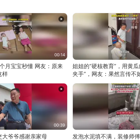
00:14
5个月宝宝秒懂 网友：原来
姐姐的“硬核教育”，用黄瓜
这样
夹手”，网友：果然言传不
00:39
交大爷爷感谢亲家母
发泡水泥填不满，装修师傅