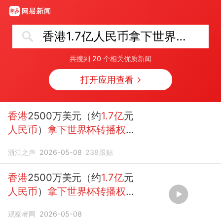
香港1.7亿人民币拿下世界杯转播权
共搜到
20
个相关优质新闻
打开应用查看
香港
2500万美元（约
1.7亿
元
人民币
）
拿下世界杯转播权
，
此前FIFA给央视开出3
亿
美元
浙江之声
2026-05-08
238
跟贴
天价，是印度的17倍
香港
2500万美元（约
1.7亿
元
人民币
）
拿下世界杯转播权
，
此前FIFA给央视开价21
亿
元，
观察者网
2026-05-08
谈判陷入僵...