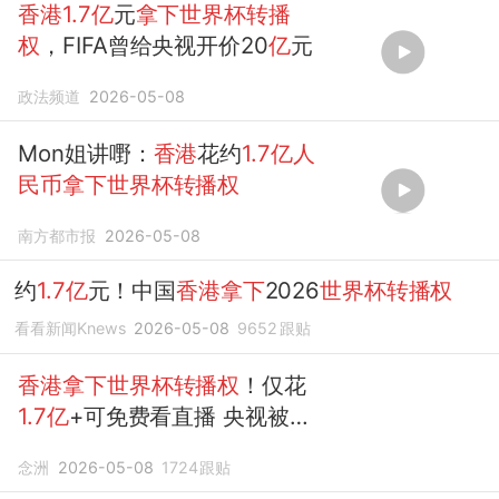
香港1.7亿
元
拿下世界杯转播
权
，FIFA曾给央视开价20
亿
元
政法频道
2026-05-08
Mon姐讲嘢：
香港
花约
1.7亿人
民币拿下世界杯转播权
南方都市报
2026-05-08
约
1.7亿
元！中国
香港拿下
2026
世界杯转播权
看看新闻Knews
2026-05-08
9652
跟贴
香港拿下世界杯转播权
！仅花
1.7亿
+可免费看直播 央视被要
价40
亿
念洲
2026-05-08
1724
跟贴