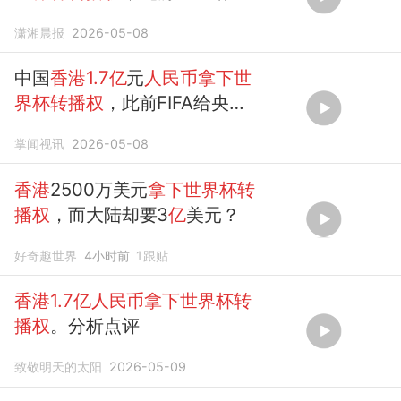
视开出21
亿
天价
潇湘晨报
2026-05-08
中国
香港1.7亿
元
人民币拿下世
界杯转播权
，此前FIFA给央视
开出3
亿
美元天价
掌闻视讯
2026-05-08
香港
2500万美元
拿下世界杯转
播权
，而大陆却要3
亿
美元？
好奇趣世界
4小时前
1
跟贴
香港1.7亿人民币拿下世界杯转
播权
。分析点评
致敬明天的太阳
2026-05-09