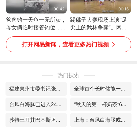
00:42
00:16
爸爸钓一天鱼一无所获，
踢毽子大赛现场上演“足
母女俩临时接管钓位，用
尖上的武林争霸”。网
玩具鱼竿钓上大鱼
友：这哪是踢毽子，分明
是武侠片现场！#睡个好
打开网易新闻，查看更多热门视频
觉
热门搜索
福建泉州市委书记张毅恭被查
全球首个长时储能一体化产业园量产
台风白海豚已进入24小时警戒线
“秋天的第一杯奶茶”6岁了
沙特土耳其巴基斯坦签署共同防务协议
上海：台风白海豚或将带来龙卷风