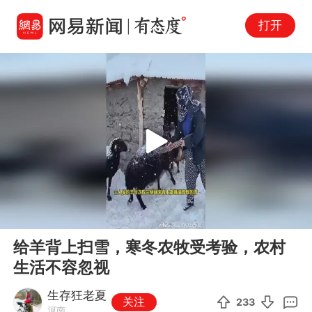
打开
Play
00:00
00:10
En
给羊背上扫雪，寒冬农牧受考验，农村
fu
生活不容忽视
生存狂老夏
关注
233
河南