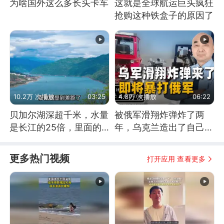
为啥国外这么多长头卡车
这就是全球航运巨头疯狂
抢购这种铁盒子的原因了
10.2万 次播放
03:25
4.8万 次播放
06:22
贝加尔湖深超千米，水量
被俄军滑翔炸弹炸了两
是长江的25倍，里面的
年，乌克兰造出了自己
鱼究竟有多大？
的“空中长臂”
更多热门视频
打开应用 查看更多