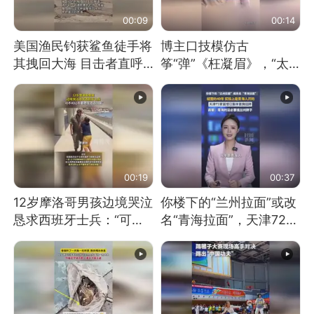
00:09
00:14
美国渔民钓获鲨鱼徒手将
博主口技模仿古
其拽回大海 目击者直呼
筝“弹”《枉凝眉》，“太
震惊 （视频来源：参考
像了～你是吃古筝长大的
消息）
吗？”“或将成为首位考级
不带古筝的选手。”（来
源：新华每日电讯）
00:19
00:37
12岁摩洛哥男孩边境哭泣
你楼下的“兰州拉面”或改
恳求西班牙士兵：“可不
名“青海拉面”，天津72家
可以不要把我遣返回国”
面馆已集体更换招牌