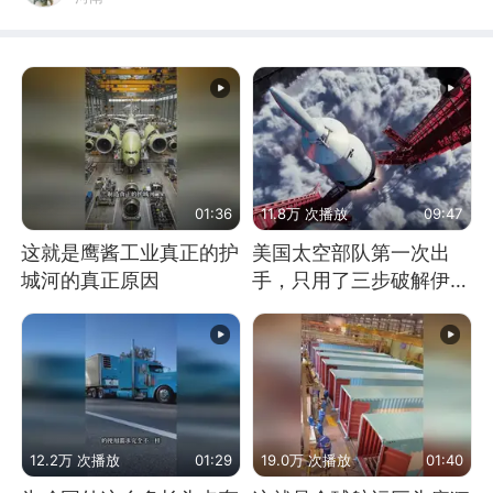
01:36
11.8万 次播放
09:47
这就是鹰酱工业真正的护
美国太空部队第一次出
城河的真正原因
手，只用了三步破解伊朗
防空
12.2万 次播放
01:29
19.0万 次播放
01:40