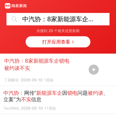
中汽协：8家新能源车企锁电被约谈不实
共搜到
20
个相关优质新闻
打开应用查看
中汽协：8家新能源车企锁电
被约谈不实
丁羂解说
2026-05-10
1
跟贴
中汽协：
网传“
新能源车企
因
锁电
问题
被约谈
、
立案”为
不实
信息
TechWeb
2026-05-10
11
跟贴