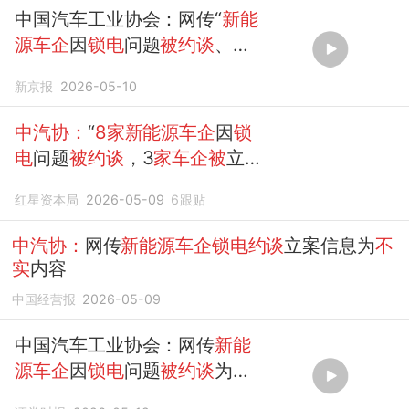
中国汽车工业协会：网传“
新能
源车企
因
锁电
问题
被约谈
、立
案”为
不实
信息
新京报
2026-05-10
中汽协：
“
8家新能源车企
因
锁
电
问题
被约谈
，3
家车企被
立
案”内容无官方来源，与事实严
红星资本局
2026-05-09
6
跟贴
重不符
中汽协：
网传
新能源车企锁电约谈
立案信息为
不
实
内容
中国经营报
2026-05-09
中国汽车工业协会：网传
新能
源车企
因
锁电
问题
被约谈
为
不
实
信息