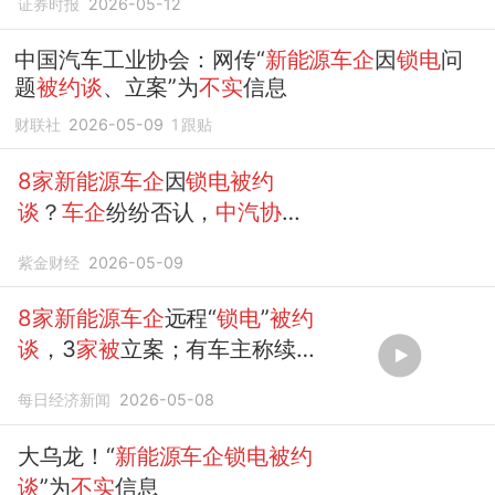
证券时报
2026-05-12
中国汽车工业协会：网传“
新能源车企
因
锁电
问
题
被约谈
、立案”为
不实
信息
财联社
2026-05-09
1
跟贴
8家新能源车企
因
锁电被约
谈
？
车企
纷纷否认，
中汽协
发
声
紫金财经
2026-05-09
8家新能源车企
远程“
锁电
”
被约
谈
，3
家被
立案；有车主称续
航一夜蒸发200公里
每日经济新闻
2026-05-08
大乌龙！“
新能源车企锁电被约
谈
”为
不实
信息