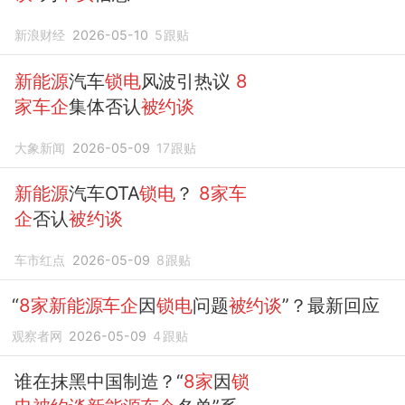
新浪财经
2026-05-10
5
跟贴
新能源
汽车
锁电
风波引热议
8
家车企
集体否认
被约谈
大象新闻
2026-05-09
17
跟贴
新能源
汽车OTA
锁电
？
8家车
企
否认
被约谈
车市红点
2026-05-09
8
跟贴
“
8家新能源车企
因
锁电
问题
被约谈
”？最新回应
观察者网
2026-05-09
4
跟贴
谁在抹黑中国制造？“
8家
因
锁