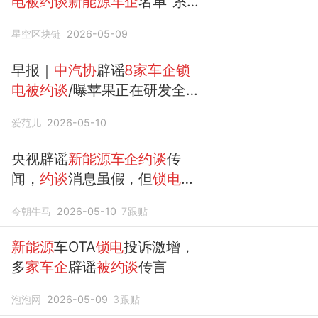
电被约谈新能源车企
名单”系谣
言
星空区块链
2026-05-09
早报｜
中汽协
辟谣
8家车企锁
电被约谈
/曝苹果正在研发全息
iPhone/李想回应理想L9四年
爱范儿
2026-05-10
换代：汽车不是手机
央视辟谣
新能源车企约谈
传
闻，
约谈
消息虽假，但
锁电
问
题确实存在
今朝牛马
2026-05-10
7
跟贴
新能源
车OTA
锁电
投诉激增，
多
家车企
辟谣
被约谈
传言
泡泡网
2026-05-09
3
跟贴