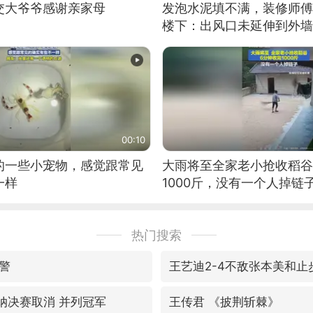
交大爷爷感谢亲家母
发泡水泥填不满，装修师傅
楼下：出风口未延伸到外墙
00:10
的一些小宠物，感觉跟常见
大雨将至全家老小抢收稻谷
一样
1000斤，没有一个人掉链
热门搜索
警
王艺迪2-4不敌张本美和止
森纳决赛取消 并列冠军
王传君 《披荆斩棘》