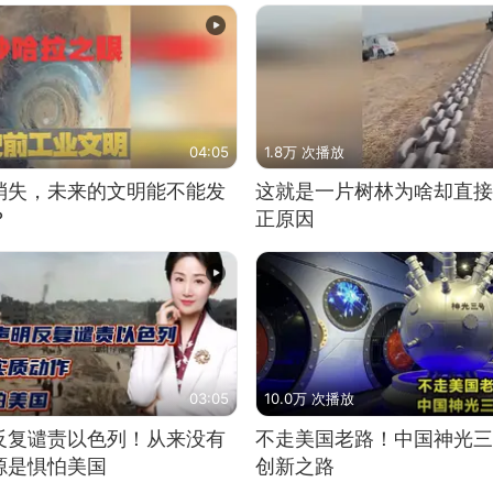
04:05
1.8万 次播放
消失，未来的文明能不能发
这就是一片树林为啥却直接
？
正原因
03:05
10.0万 次播放
反复谴责以色列！从来没有
不走美国老路！中国神光三
源是惧怕美国
创新之路