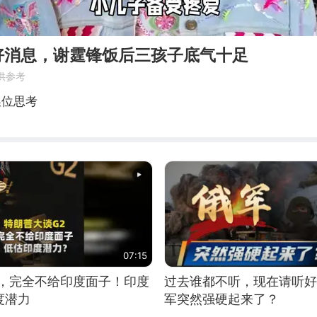
好消息，谢霆锋饭后三孩子底气十足
供参考
换位思考
07:15
2，完全不给印度面子！印度
过去谁都不听，现在请听好
度潜力
军突然强硬起来了？