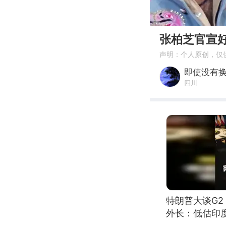
00:00
张柏芝官宣
声明：个人原创，仅
即使没有
四川
特朗普大谈G
外长：低估印