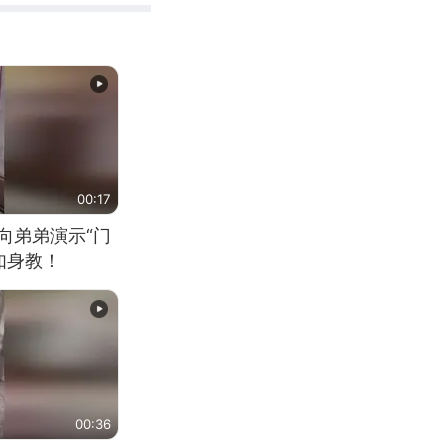
00:17
向弟弟演示“门
如身教！
00:36