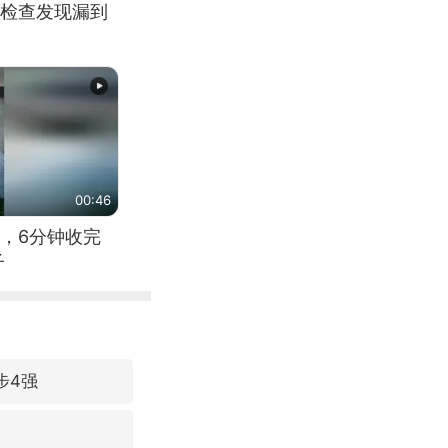
检查发现漏到
00:46
，6分钟收完
子
步4强