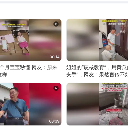
00:14
5个月宝宝秒懂 网友：原来
姐姐的“硬核教育”，用黄瓜
这样
夹手”，网友：果然言传不
00:39